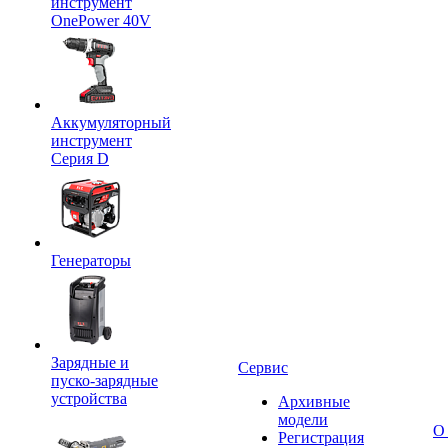
инструмент
OnePower 40V
Аккумуляторный
инструмент
Серия D
Генераторы
Зарядные и
Сервис
пуско-зарядные
устройства
Архивные
модели
О
Регистрация