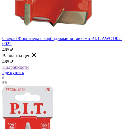
Сверло Форстнера с карбидными вставками P.I.T. AWOD02-
0022
465
₽
Варианты цен
465
₽
Подробности
Где купить