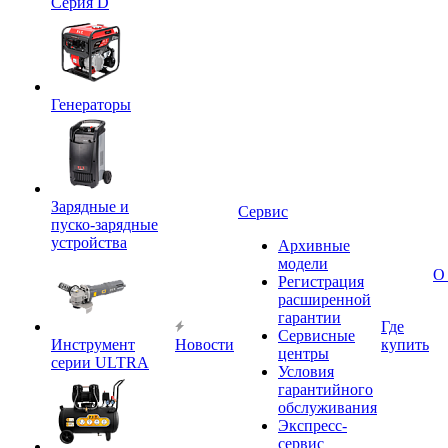
Серия D
Генераторы
Зарядные и
Сервис
пуско-зарядные
устройства
Архивные
модели
О
Регистрация
расширенной
гарантии
Где
Сервисные
Инструмент
Новости
купить
центры
серии ULTRA
Условия
гарантийного
обслуживания
Экспресс-
сервис