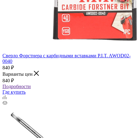
Сверло Форстнера с карбидными вставками P.I.T. AWOD02-
0040
840
₽
Варианты цен
840
₽
Подробности
Где купить