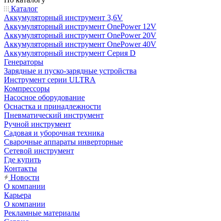
Каталог
Аккумуляторный инструмент 3,6V
Аккумуляторный инструмент OnePower 12V
Аккумуляторный инструмент OnePower 20V
Аккумуляторный инструмент OnePower 40V
Аккумуляторный инструмент Серия D
Генераторы
Зарядные и пуско-зарядные устройства
Инструмент серии ULTRA
Компрессоры
Насосное оборудование
Оснастка и принадлежности
Пневматический инструмент
Ручной инструмент
Садовая и уборочная техника
Сварочные аппараты инверторные
Сетевой инструмент
Где купить
Контакты
Новости
О компании
Карьера
О компании
Рекламные материалы