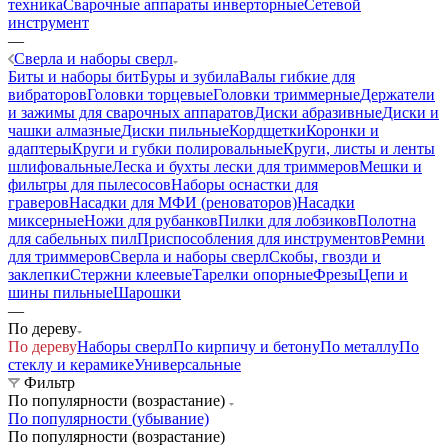
техника
Сварочные аппараты инверторные
Сетевой
инструмент
—
Сверла и наборы сверл
Биты и наборы бит
Буры и зубила
Валы гибкие для
вибраторов
Головки торцевые
Головки триммерные
Держатели
и зажимы для сварочных аппаратов
Диски абразивные
Диски и
чашки алмазные
Диски пильные
Кордщетки
Коронки и
адаптеры
Круги и губки полировальные
Круги, листы и ленты
шлифовальные
Леска и бухты лески для триммеров
Мешки и
фильтры для пылесосов
Наборы оснастки для
граверов
Насадки для МФИ (реноваторов)
Насадки
миксерные
Ножи для рубанков
Пилки для лобзиков
Полотна
для сабельных пил
Приспособления для инструментов
Ремни
для триммеров
Сверла и наборы сверл
Скобы, гвозди и
заклепки
Стержни клеевые
Тарелки опорные
Фрезы
Цепи и
шины пильные
Шарошки
—
По дереву
По дереву
Наборы сверл
По кирпичу и бетону
По металлу
По
стеклу и керамике
Универсальные
Фильтр
По популярности (возрастание)
По популярности (убывание)
По популярности (возрастание)