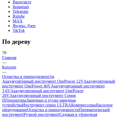
Вконтакте
Instagram
Telegram
Rutube
MAX
Яндекс.Дзен
TikTok
По дереву
79
Главная
—
Каталог
—
Оснастка и принадлежности
Аккумуляторный инструмент OnePower 12V
Аккумуляторный
инструмент OnePower 40V
Аккумуляторный инструмент
3,6V
Аккумуляторный инструмент OnePower
20V
Аккумуляторный инструмент Серия
D
Генераторы
Зарядные и пуско-зарядные
устройства
Инструмент серии ULTRA
Компрессоры
Насосное
оборудование
Оснастка и принадлежности
Пневматический
инструмент
Ручной инструмент
Садовая и уборочная