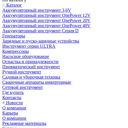
Каталог
Аккумуляторный инструмент 3,6V
Аккумуляторный инструмент OnePower 12V
Аккумуляторный инструмент OnePower 20V
Аккумуляторный инструмент OnePower 40V
Аккумуляторный инструмент Серия D
Генераторы
Зарядные и пуско-зарядные устройства
Инструмент серии ULTRA
Компрессоры
Насосное оборудование
Оснастка и принадлежности
Пневматический инструмент
Ручной инструмент
Садовая и уборочная техника
Сварочные аппараты инверторные
Сетевой инструмент
Где купить
Контакты
Новости
О компании
Карьера
О компании
Рекламные материалы