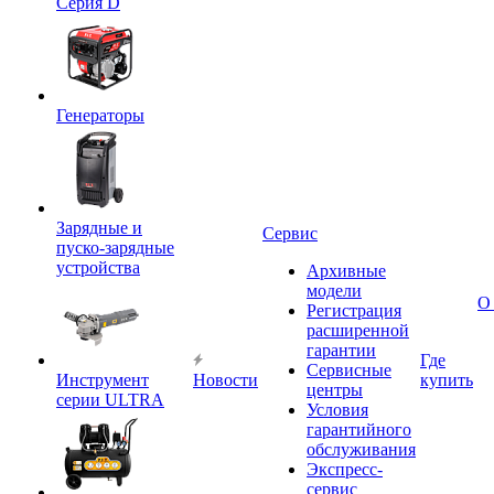
Серия D
Генераторы
Зарядные и
Сервис
пуско-зарядные
устройства
Архивные
модели
О
Регистрация
расширенной
гарантии
Где
Сервисные
Инструмент
Новости
купить
центры
серии ULTRA
Условия
гарантийного
обслуживания
Экспресс-
сервис