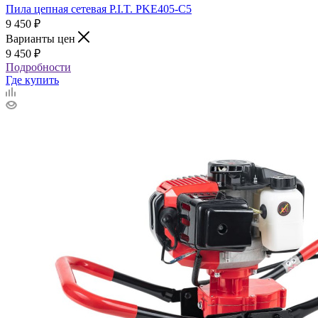
Пила цепная сетевая P.I.T. PKE405-C5
9 450
₽
Варианты цен
9 450
₽
Подробности
Где купить