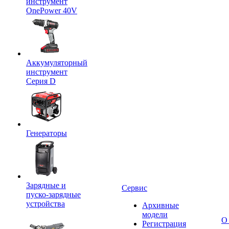
инструмент
OnePower 40V
Аккумуляторный
инструмент
Серия D
Генераторы
Зарядные и
Сервис
пуско-зарядные
устройства
Архивные
модели
О
Регистрация