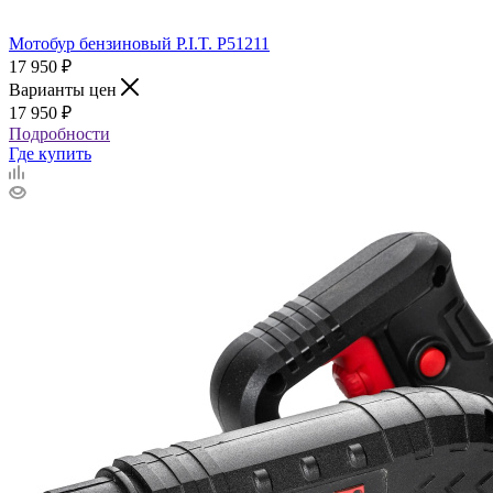
Мотобур бензиновый P.I.T. P51211
17 950
₽
Варианты цен
17 950
₽
Подробности
Где купить