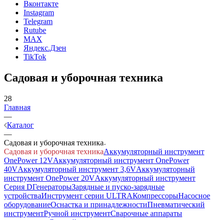
Вконтакте
Instagram
Telegram
Rutube
MAX
Яндекс.Дзен
TikTok
Садовая и уборочная техника
28
Главная
—
Каталог
—
Садовая и уборочная техника
Садовая и уборочная техника
Аккумуляторный инструмент
OnePower 12V
Аккумуляторный инструмент OnePower
40V
Аккумуляторный инструмент 3,6V
Аккумуляторный
инструмент OnePower 20V
Аккумуляторный инструмент
Серия D
Генераторы
Зарядные и пуско-зарядные
устройства
Инструмент серии ULTRA
Компрессоры
Насосное
оборудование
Оснастка и принадлежности
Пневматический
инструмент
Ручной инструмент
Сварочные аппараты