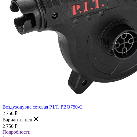
Воздуходувка сетевая P.I.T. PBO750-C
2 750
₽
Варианты цен
2 750
₽
Подробности