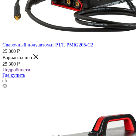
Сварочный полуавтомат P.I.T. PMIG205-С2
25 300
₽
Варианты цен
25 300
₽
Подробности
Где купить