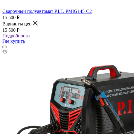
Сварочный полуавтомат P.I.T. PMIG145-С2
15 500
₽
Варианты цен
15 500
₽
Подробности
Где купить