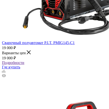
Сварочный полуавтомат P.I.T. PMIG145-С1
19 000
₽
Варианты цен
19 000
₽
Подробности
Где купить