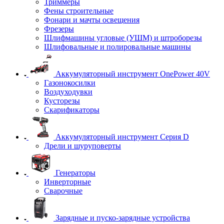
Триммеры
Фены строительные
Фонари и мачты освещения
Фрезеры
Шлифмашины угловые (УШМ) и штроборезы
Шлифовальные и полировальные машины
Аккумуляторный инструмент OnePower 40V
Газонокосилки
Воздуходувки
Кусторезы
Скарификаторы
Аккумуляторный инструмент Серия D
Дрели и шуруповерты
Генераторы
Инверторные
Сварочные
Зарядные и пуско-зарядные устройства