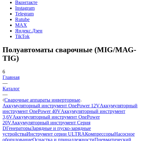
Вконтакте
Instagram
Telegram
Rutube
MAX
Яндекс.Дзен
TikTok
Полуавтоматы сварочные (MIG/MAG-
TIG)
6
Главная
—
Каталог
—
Сварочные аппараты инверторные
Аккумуляторный инструмент OnePower 12V
Аккумуляторный
инструмент OnePower 40V
Аккумуляторный инструмент
3,6V
Аккумуляторный инструмент OnePower
20V
Аккумуляторный инструмент Серия
D
Генераторы
Зарядные и пуско-зарядные
устройства
Инструмент серии ULTRA
Компрессоры
Насосное
оборудование
Оснастка и принадлежности
Пневматический