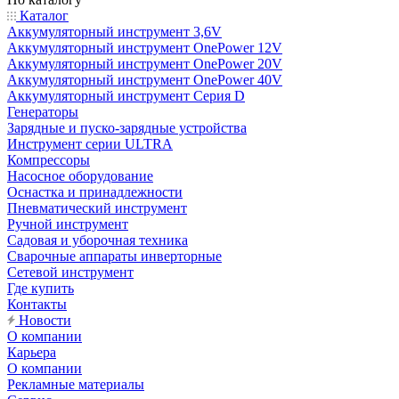
Каталог
Аккумуляторный инструмент 3,6V
Аккумуляторный инструмент OnePower 12V
Аккумуляторный инструмент OnePower 20V
Аккумуляторный инструмент OnePower 40V
Аккумуляторный инструмент Серия D
Генераторы
Зарядные и пуско-зарядные устройства
Инструмент серии ULTRA
Компрессоры
Насосное оборудование
Оснастка и принадлежности
Пневматический инструмент
Ручной инструмент
Садовая и уборочная техника
Сварочные аппараты инверторные
Сетевой инструмент
Где купить
Контакты
Новости
О компании
Карьера
О компании
Рекламные материалы