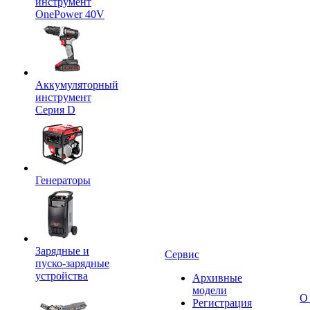
инструмент
OnePower 40V
Аккумуляторный
инструмент
Серия D
Генераторы
Зарядные и
Сервис
пуско-зарядные
устройства
Архивные
модели
О
Регистрация