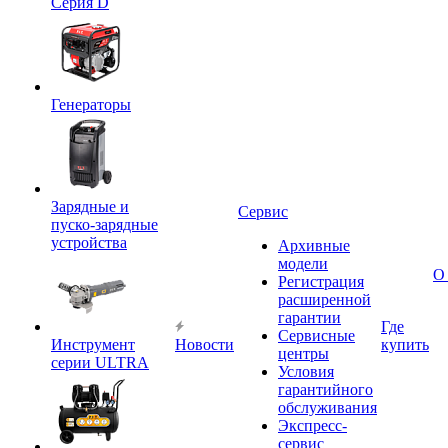
Серия D
Генераторы
Зарядные и
Сервис
пуско-зарядные
устройства
Архивные
модели
О
Регистрация
расширенной
гарантии
Где
Сервисные
Инструмент
Новости
купить
центры
серии ULTRA
Условия
гарантийного
обслуживания
Экспресс-
сервис