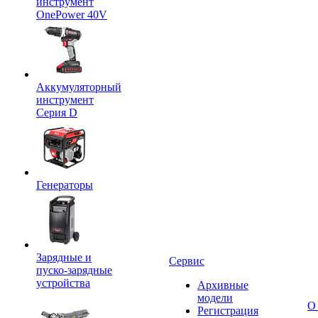
инструмент
OnePower 40V
Аккумуляторный
инструмент
Серия D
Генераторы
Зарядные и
Сервис
пуско-зарядные
устройства
Архивные
модели
О
Регистрация