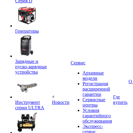
Серия D
Генераторы
Зарядные и
Сервис
пуско-зарядные
устройства
Архивные
модели
О
Регистрация
расширенной
гарантии
Где
Сервисные
Инструмент
Новости
купить
центры
серии ULTRA
Условия
гарантийного
обслуживания
Экспресс-
сервис