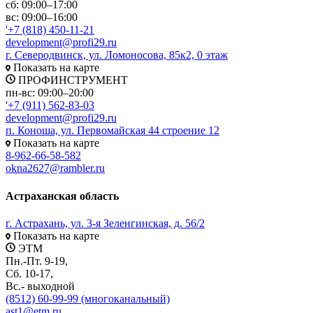
сб: 09:00–17:00
вс: 09:00–16:00
'+7 (818) 450-11-21
development@profi29.ru
г. Северодвинск, ул. Ломоносова, 85к2, 0 этаж
Показать на карте
ПРОФИНСТРУМЕНТ
пн-вс: 09:00–20:00
'+7 (911) 562-83-03
development@profi29.ru
п. Коноша, ул. Первомайская 44 строение 12
Показать на карте
8-962-66-58-582
okna2627@rambler.ru
Астраханская область
г. Астрахань, ул. 3-я Зеленгинская, д. 56/2
Показать на карте
ЭТМ
Пн.-Пт. 9-19,
Сб. 10-17,
Вс.- выходной
(8512) 60-99-99 (многоканальный)
ast1@etm.ru