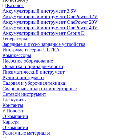
Каталог
Аккумуляторный инструмент 3,6V
Аккумуляторный инструмент OnePower 12V
Аккумуляторный инструмент OnePower 20V
Аккумуляторный инструмент OnePower 40V
Аккумуляторный инструмент Серия D
Генераторы
Зарядные и пуско-зарядные устройства
Инструмент серии ULTRA
Компрессоры
Насосное оборудование
Оснастка и принадлежности
Пневматический инструмент
Ручной инструмент
Садовая и уборочная техника
Сварочные аппараты инверторные
Сетевой инструмент
Где купить
Контакты
Новости
О компании
Карьера
О компании
Рекламные материалы