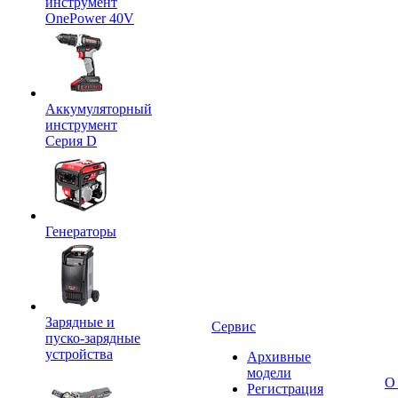
инструмент
OnePower 40V
Аккумуляторный
инструмент
Серия D
Генераторы
Зарядные и
Сервис
пуско-зарядные
устройства
Архивные
модели
О
Регистрация