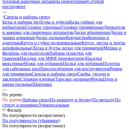
техника
Сварочные аппараты инверторные
Сетевой
инструмент
—
Сверла и наборы сверл
Биты и наборы бит
Буры и зубила
Валы гибкие для
вибраторов
Головки торцевые
Головки триммерные
Держатели
и зажимы для сварочных аппаратов
Диски абразивные
Диски и
чашки алмазные
Диски пильные
Кордщетки
Коронки и
адаптеры
Круги и губки полировальные
Круги, листы и ленты
шлифовальные
Леска и бухты лески для триммеров
Мешки и
фильтры для пылесосов
Наборы оснастки для
граверов
Насадки для МФИ (реноваторов)
Насадки
миксерные
Ножи для рубанков
Пилки для лобзиков
Полотна
для сабельных пил
Приспособления для инструментов
Ремни
для триммеров
Сверла и наборы сверл
Скобы, гвозди и
заклепки
Стержни клеевые
Тарелки опорные
Фрезы
Цепи и
шины пильные
Шарошки
—
По дереву
По дереву
Наборы сверл
По кирпичу и бетону
По металлу
По
стеклу и керамике
Универсальные
Фильтр
По популярности (возрастание)
По популярности (убывание)
По популярности (возрастание)