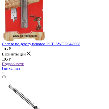
Сверло по дереву перовое P.I.T. AWOD04-0008
105
₽
Варианты цен
105
₽
Подробности
Где купить