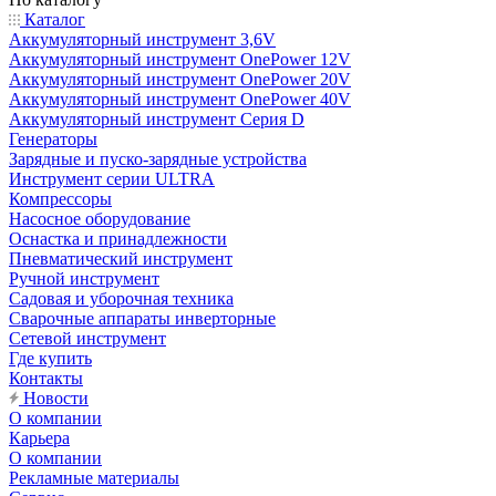
Каталог
Аккумуляторный инструмент 3,6V
Аккумуляторный инструмент OnePower 12V
Аккумуляторный инструмент OnePower 20V
Аккумуляторный инструмент OnePower 40V
Аккумуляторный инструмент Серия D
Генераторы
Зарядные и пуско-зарядные устройства
Инструмент серии ULTRA
Компрессоры
Насосное оборудование
Оснастка и принадлежности
Пневматический инструмент
Ручной инструмент
Садовая и уборочная техника
Сварочные аппараты инверторные
Сетевой инструмент
Где купить
Контакты
Новости
О компании
Карьера
О компании
Рекламные материалы