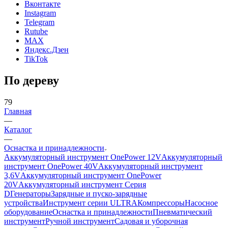
Вконтакте
Instagram
Telegram
Rutube
MAX
Яндекс.Дзен
TikTok
По дереву
79
Главная
—
Каталог
—
Оснастка и принадлежности
Аккумуляторный инструмент OnePower 12V
Аккумуляторный
инструмент OnePower 40V
Аккумуляторный инструмент
3,6V
Аккумуляторный инструмент OnePower
20V
Аккумуляторный инструмент Серия
D
Генераторы
Зарядные и пуско-зарядные
устройства
Инструмент серии ULTRA
Компрессоры
Насосное
оборудование
Оснастка и принадлежности
Пневматический
инструмент
Ручной инструмент
Садовая и уборочная