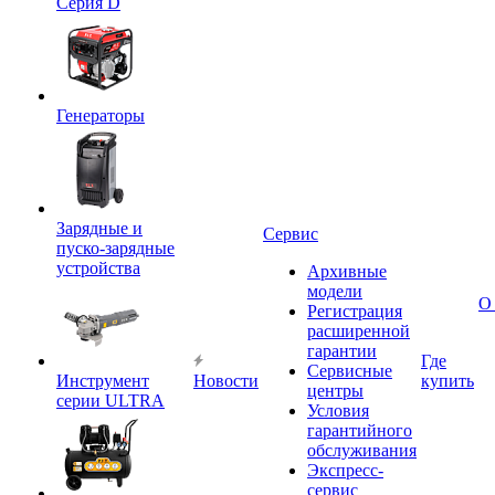
Серия D
Генераторы
Зарядные и
Сервис
пуско-зарядные
устройства
Архивные
модели
О
Регистрация
расширенной
гарантии
Где
Сервисные
Инструмент
Новости
купить
центры
серии ULTRA
Условия
гарантийного
обслуживания
Экспресс-
сервис