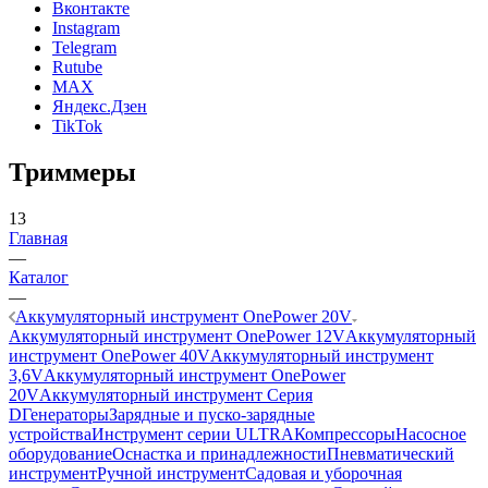
Вконтакте
Instagram
Telegram
Rutube
MAX
Яндекс.Дзен
TikTok
Триммеры
13
Главная
—
Каталог
—
Аккумуляторный инструмент OnePower 20V
Аккумуляторный инструмент OnePower 12V
Аккумуляторный
инструмент OnePower 40V
Аккумуляторный инструмент
3,6V
Аккумуляторный инструмент OnePower
20V
Аккумуляторный инструмент Серия
D
Генераторы
Зарядные и пуско-зарядные
устройства
Инструмент серии ULTRA
Компрессоры
Насосное
оборудование
Оснастка и принадлежности
Пневматический
инструмент
Ручной инструмент
Садовая и уборочная