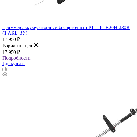
Триммер аккумуляторный бесщёточный P.I.T. PTR20H-330B
(1 АКБ, ЗУ)
17 950
₽
Варианты цен
17 950
₽
Подробности
Где купить