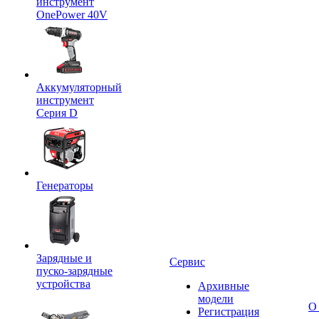
инструмент
OnePower 40V
Аккумуляторный
инструмент
Серия D
Генераторы
Зарядные и
Сервис
пуско-зарядные
устройства
Архивные
модели
О
Регистрация