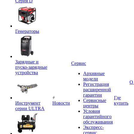
Серия D
Генераторы
Зарядные и
Сервис
пуско-зарядные
устройства
Архивные
модели
О
Регистрация
расширенной
гарантии
Где
Сервисные
Инструмент
Новости
купить
центры
серии ULTRA
Условия
гарантийного
обслуживания
Экспресс-
сервис