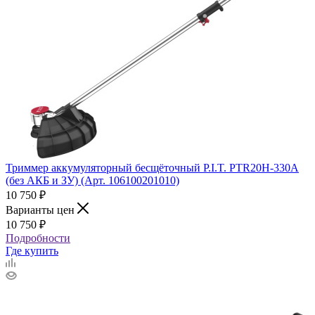
Триммер аккумуляторный бесщёточный P.I.T. PTR20H-330A
(без АКБ и ЗУ) (Арт. 106100201010)
10 750
₽
Варианты цен
10 750
₽
Подробности
Где купить