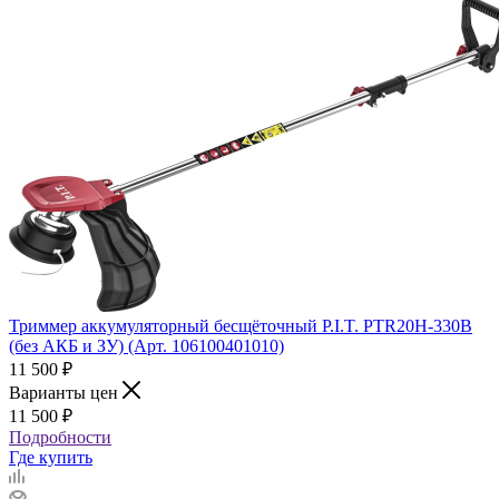
Триммер аккумуляторный бесщёточный P.I.T. PTR20H-330B
(без АКБ и ЗУ) (Арт. 106100401010)
11 500
₽
Варианты цен
11 500
₽
Подробности
Где купить