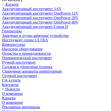
Каталог
Аккумуляторный инструмент 3,6V
Аккумуляторный инструмент OnePower 12V
Аккумуляторный инструмент OnePower 20V
Аккумуляторный инструмент OnePower 40V
Аккумуляторный инструмент Серия D
Генераторы
Зарядные и пуско-зарядные устройства
Инструмент серии ULTRA
Компрессоры
Насосное оборудование
Оснастка и принадлежности
Пневматический инструмент
Ручной инструмент
Садовая и уборочная техника
Сварочные аппараты инверторные
Сетевой инструмент
Где купить
Контакты
Новости
О компании
Карьера
О компании
Рекламные материалы