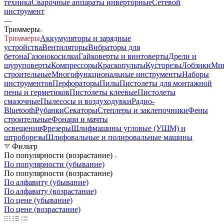
техника
Сварочные аппараты инверторные
Сетевой
инструмент
—
Триммеры
Триммеры
Аккумуляторы и зарядные
устройства
Вентиляторы
Вибраторы для
бетона
Газонокосилки
Гайковерты и винтоверты
Дрели и
шуруповерты
Компрессоры
Краскопульты
Кусторезы
Лобзики
Ми
строительные
Многофункциональные инструменты
Наборы
инструментов
Перфораторы
Пилы
Пистолеты для монтажной
пены и герметиков
Пистолеты клеевые
Пистолеты
смазочные
Пылесосы и воздуходувки
Радио-
Bluetooth
Рубанки
Секаторы
Степлеры и заклепочники
Фены
строительные
Фонари и мачты
освещения
Фрезеры
Шлифмашины угловые (УШМ) и
штроборезы
Шлифовальные и полировальные машины
Фильтр
По популярности (возрастание)
По популярности (убывание)
По популярности (возрастание)
По алфавиту (убывание)
По алфавиту (возрастание)
По цене (убывание)
По цене (возрастание)