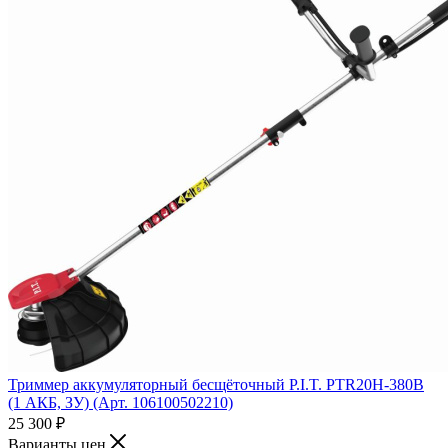
Триммер аккумуляторный бесщёточный P.I.T. PTR20H-380B
(1 АКБ, ЗУ) (Арт. 106100502210)
25 300
₽
Варианты цен