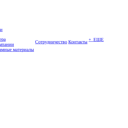
ии
ера
+ ЕЩЕ
Сотрудничество
Контакты
мпании
амные материалы