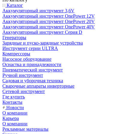
Каталог
Аккумуляторный инструмент 3,6V
Аккумуляторный инструмент OnePower 12V
Аккумуляторный инструмент OnePower 20V
Аккумуляторный инструмент OnePower 40V
Аккумуляторный инструмент Серия D
Генераторы
Зарядные и пуско-зарядные устройства
Инструмент серии ULTRA
Компрессоры
Насосное оборудование
Оснастка и принадлежности
Пневматический инструмент
Ручной инструмент
Садовая и уборочная техника
Сварочные аппараты инверторные
Сетевой инструмент
Где купить
Контакты
Новости
О компании
Карьера
О компании
Рекламные материалы