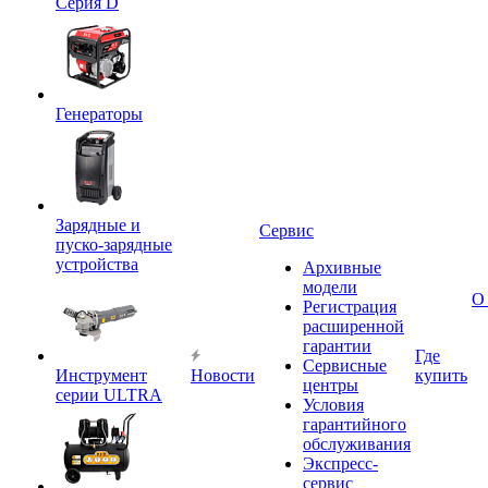
Серия D
Генераторы
Зарядные и
Сервис
пуско-зарядные
устройства
Архивные
модели
О
Регистрация
расширенной
гарантии
Где
Сервисные
Инструмент
Новости
купить
центры
серии ULTRA
Условия
гарантийного
обслуживания
Экспресс-
сервис