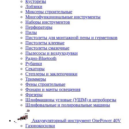
Кусторезы
Лобзики
Миксеры строительные
Многофункциональные инструменты
Наборы инструментов
Перфораторы
Пилы
Пистолеты для монтажной пены и герметиков
Пистолеты клеевые
Пистолеты смазочные
Пылесосы и воздуходувки
Радио-Bluetooth
Рубанки
Секаторы
Степлеры и заклепочники
Триммеры
Фены строительные
Фонари и мачты освещения
Фрезеры
Шлифмашины угловые (УШМ) и штроборезы
Шлифовальные и полировальные машины
Аккумуляторный инструмент OnePower 40V
Газонокосилки