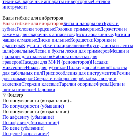
техника
Сварочные аппараты инверторные
Сетевой
инструмент
—
Валы гибкие для вибраторов
Валы гибкие для вибраторов
Биты и наборы бит
Буры и
зубила
Головки торцевые
Головки триммерные
Держатели и
зажимы для сварочных аппаратов
Диски абразивные
Диски и
чашки алмазные
Диски пильные
Кордщетки
Коронки и
адаптеры
Круги и губки полировальные
Круги, листы и ленты
шлифовальные
Леска и бухты лески для триммеров
Мешки и
фильтры для пылесосов
Наборы оснастки для
граверов
Насадки для МФИ (реноваторов)
Насадки
миксерные
Ножи для рубанков
Пилки для лобзиков
Полотна
для сабельных пил
Приспособления для инструментов
Ремни
для триммеров
Сверла и наборы сверл
Скобы, гвозди и
заклепки
Стержни клеевые
Тарелки опорные
Фрезы
Цепи и
шины пильные
Шарошки
Фильтр
По популярности (возрастание)
По популярности (убывание)
По популярности (возрастание)
По алфавиту (убывание)
По алфавиту (возрастание)
По цене (убывание)
По цене (возрастание)