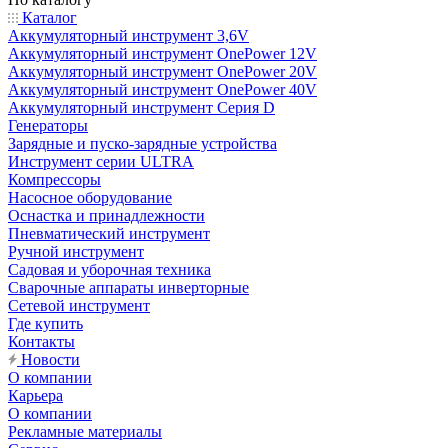
Каталог
Аккумуляторный инструмент 3,6V
Аккумуляторный инструмент OnePower 12V
Аккумуляторный инструмент OnePower 20V
Аккумуляторный инструмент OnePower 40V
Аккумуляторный инструмент Серия D
Генераторы
Зарядные и пуско-зарядные устройства
Инструмент серии ULTRA
Компрессоры
Насосное оборудование
Оснастка и принадлежности
Пневматический инструмент
Ручной инструмент
Садовая и уборочная техника
Сварочные аппараты инверторные
Сетевой инструмент
Где купить
Контакты
Новости
О компании
Карьера
О компании
Рекламные материалы