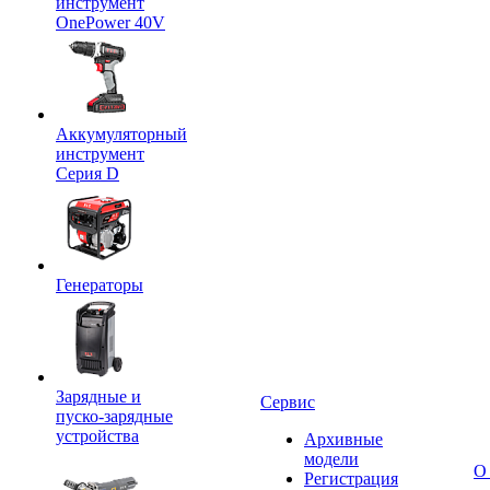
инструмент
OnePower 40V
Аккумуляторный
инструмент
Серия D
Генераторы
Зарядные и
Сервис
пуско-зарядные
устройства
Архивные
модели
О
Регистрация