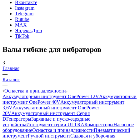
Вконтакте
Instagram
Telegram
Rutube
MAX
Яндекс.Дзен
TikTok
Валы гибкие для вибраторов
3
Главная
—
Каталог
—
Оснастка и принадлежности
Аккумуляторный инструмент OnePower 12V
Аккумуляторный
инструмент OnePower 40V
Аккумуляторный инструмент
3,6V
Аккумуляторный инструмент OnePower
20V
Аккумуляторный инструмент Серия
D
Генераторы
Зарядные и пуско-зарядные
устройства
Инструмент серии ULTRA
Компрессоры
Насосное
оборудование
Оснастка и принадлежности
Пневматический
инструмент
Ручной инструмент
Садовая и уборочная