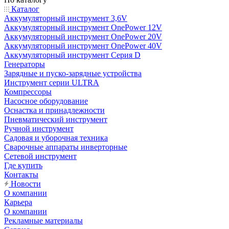
Каталог
Аккумуляторный инструмент 3,6V
Аккумуляторный инструмент OnePower 12V
Аккумуляторный инструмент OnePower 20V
Аккумуляторный инструмент OnePower 40V
Аккумуляторный инструмент Серия D
Генераторы
Зарядные и пуско-зарядные устройства
Инструмент серии ULTRA
Компрессоры
Насосное оборудование
Оснастка и принадлежности
Пневматический инструмент
Ручной инструмент
Садовая и уборочная техника
Сварочные аппараты инверторные
Сетевой инструмент
Где купить
Контакты
Новости
О компании
Карьера
О компании
Рекламные материалы