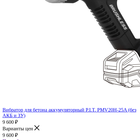
Вибратор для бетона аккумуляторный P.I.T. PMV20H-25A (без
АКБ и ЗУ)
9 600
₽
Варианты цен
9 600
₽