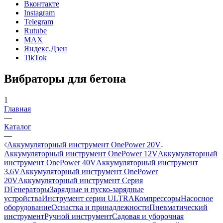
Вконтакте
Instagram
Telegram
Rutube
MAX
Яндекс.Дзен
TikTok
Вибраторы для бетона
1
Главная
—
Каталог
—
Аккумуляторный инструмент OnePower 20V
Аккумуляторный инструмент OnePower 12V
Аккумуляторный
инструмент OnePower 40V
Аккумуляторный инструмент
3,6V
Аккумуляторный инструмент OnePower
20V
Аккумуляторный инструмент Серия
D
Генераторы
Зарядные и пуско-зарядные
устройства
Инструмент серии ULTRA
Компрессоры
Насосное
оборудование
Оснастка и принадлежности
Пневматический
инструмент
Ручной инструмент
Садовая и уборочная