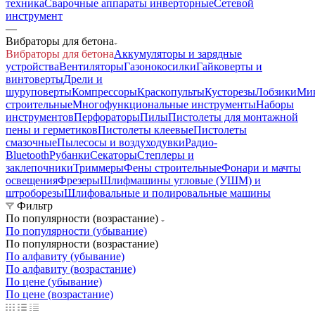
техника
Сварочные аппараты инверторные
Сетевой
инструмент
—
Вибраторы для бетона
Вибраторы для бетона
Аккумуляторы и зарядные
устройства
Вентиляторы
Газонокосилки
Гайковерты и
винтоверты
Дрели и
шуруповерты
Компрессоры
Краскопульты
Кусторезы
Лобзики
Ми
строительные
Многофункциональные инструменты
Наборы
инструментов
Перфораторы
Пилы
Пистолеты для монтажной
пены и герметиков
Пистолеты клеевые
Пистолеты
смазочные
Пылесосы и воздуходувки
Радио-
Bluetooth
Рубанки
Секаторы
Степлеры и
заклепочники
Триммеры
Фены строительные
Фонари и мачты
освещения
Фрезеры
Шлифмашины угловые (УШМ) и
штроборезы
Шлифовальные и полировальные машины
Фильтр
По популярности (возрастание)
По популярности (убывание)
По популярности (возрастание)
По алфавиту (убывание)
По алфавиту (возрастание)
По цене (убывание)
По цене (возрастание)