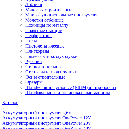
Лобзики
Миксеры строительные
Многофункциональные инструменты
Молотки отбойные
Ножницы по металлу
Паяльные станции
Перфораторы
Пилы
Пистолеты клеевые
Плиткорезы
Пылесосы и воздуходувки
Рубанки
Станки точильные
Степлеры и заклепочники
Фены строительные
Фрезеры
Шлифмашины угловые (УШМ) и штроборезы
Шлифовальные и полировальные машины
Каталог
Аккумуляторный инструмент 3,6V
Аккумуляторный инструмент OnePower 12V
Аккумуляторный инструмент OnePower 20V
Аккумуляторный инструмент OnePower 40V