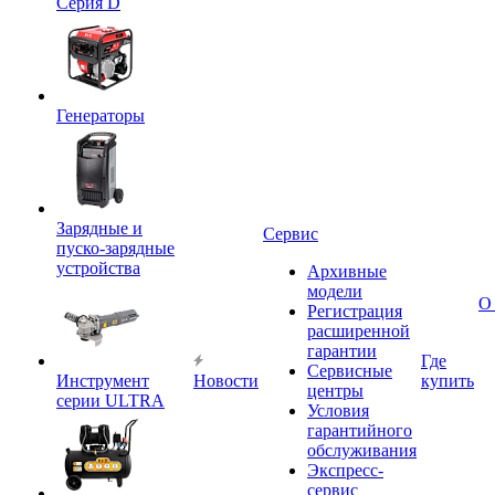
Серия D
Генераторы
Зарядные и
Сервис
пуско-зарядные
устройства
Архивные
модели
О
Регистрация
расширенной
гарантии
Где
Сервисные
Инструмент
Новости
купить
центры
серии ULTRA
Условия
гарантийного
обслуживания
Экспресс-
сервис