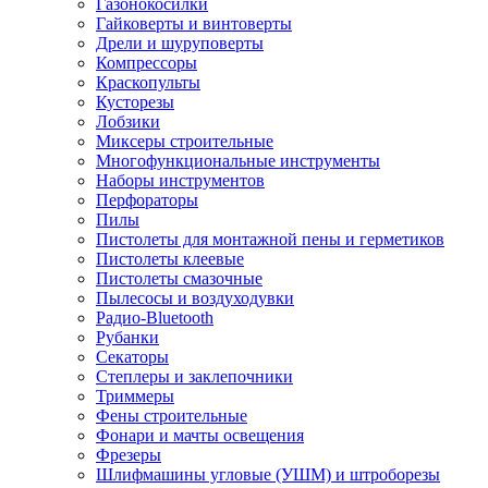
Газонокосилки
Гайковерты и винтоверты
Дрели и шуруповерты
Компрессоры
Краскопульты
Кусторезы
Лобзики
Миксеры строительные
Многофункциональные инструменты
Наборы инструментов
Перфораторы
Пилы
Пистолеты для монтажной пены и герметиков
Пистолеты клеевые
Пистолеты смазочные
Пылесосы и воздуходувки
Радио-Bluetooth
Рубанки
Секаторы
Степлеры и заклепочники
Триммеры
Фены строительные
Фонари и мачты освещения
Фрезеры
Шлифмашины угловые (УШМ) и штроборезы