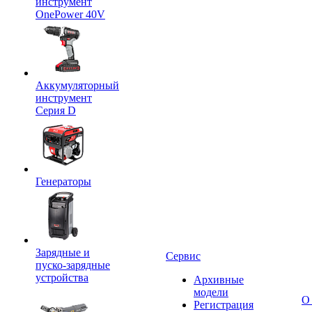
инструмент
OnePower 40V
Аккумуляторный
инструмент
Серия D
Генераторы
Зарядные и
Сервис
пуско-зарядные
устройства
Архивные
модели
О
Регистрация