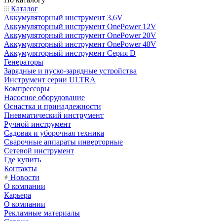
Каталог
Аккумуляторный инструмент 3,6V
Аккумуляторный инструмент OnePower 12V
Аккумуляторный инструмент OnePower 20V
Аккумуляторный инструмент OnePower 40V
Аккумуляторный инструмент Серия D
Генераторы
Зарядные и пуско-зарядные устройства
Инструмент серии ULTRA
Компрессоры
Насосное оборудование
Оснастка и принадлежности
Пневматический инструмент
Ручной инструмент
Садовая и уборочная техника
Сварочные аппараты инверторные
Сетевой инструмент
Где купить
Контакты
Новости
О компании
Карьера
О компании
Рекламные материалы