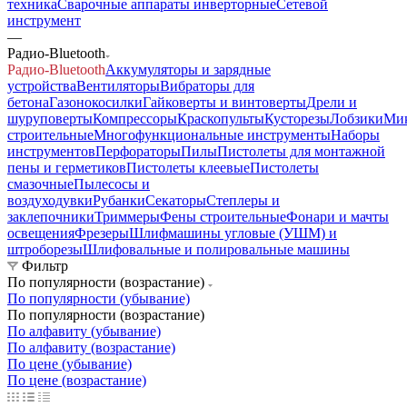
техника
Сварочные аппараты инверторные
Сетевой
инструмент
—
Радио-Bluetooth
Радио-Bluetooth
Аккумуляторы и зарядные
устройства
Вентиляторы
Вибраторы для
бетона
Газонокосилки
Гайковерты и винтоверты
Дрели и
шуруповерты
Компрессоры
Краскопульты
Кусторезы
Лобзики
Ми
строительные
Многофункциональные инструменты
Наборы
инструментов
Перфораторы
Пилы
Пистолеты для монтажной
пены и герметиков
Пистолеты клеевые
Пистолеты
смазочные
Пылесосы и
воздуходувки
Рубанки
Секаторы
Степлеры и
заклепочники
Триммеры
Фены строительные
Фонари и мачты
освещения
Фрезеры
Шлифмашины угловые (УШМ) и
штроборезы
Шлифовальные и полировальные машины
Фильтр
По популярности (возрастание)
По популярности (убывание)
По популярности (возрастание)
По алфавиту (убывание)
По алфавиту (возрастание)
По цене (убывание)
По цене (возрастание)