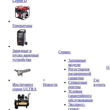
Серия D
Генераторы
Зарядные и
Сервис
пуско-зарядные
устройства
Архивные
модели
О
Регистрация
расширенной
гарантии
Где
Сервисные
Инструмент
Новости
купить
центры
серии ULTRA
Условия
гарантийного
обслуживания
Экспресс-
сервис