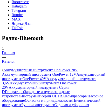
Вконтакте
Instagram
Telegram
Rutube
MAX
Яндекс.Дзен
TikTok
Радио-Bluetooth
1
Главная
—
Каталог
—
Аккумуляторный инструмент OnePower 20V
Аккумуляторный инструмент OnePower 12V
Аккумуляторный
инструмент OnePower 40V
Аккумуляторный инструмент
3,6V
Аккумуляторный инструмент OnePower
20V
Аккумуляторный инструмент Серия
D
Генераторы
Зарядные и пуско-зарядные
устройства
Инструмент серии ULTRA
Компрессоры
Насосное
оборудование
Оснастка и принадлежности
Пневматический
инструмент
Ручной инструмент
Садовая и уборочная