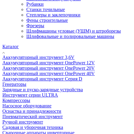
Рубанки
Станки точильные
Степлеры и заклепочники
Фены строительные
Фрезеры
Шлифмашины угловые (УШМ) и штроборезы
Шлифовальные и полировальные машины
Каталог
Аккумуляторный инструмент 3,6V
Аккумуляторный инструмент OnePower 12V
Аккумуляторный инструмент OnePower 20V
Аккумуляторный инструмент OnePower 40V
Аккумуляторный инструмент Серия D
Генераторы
Зарядные и пуско-зарядные устройства
Инструмент серии ULTRA
Компрессоры
Насосное оборудование
Оснастка и принадлежности
Пневматический инструмент
Ручной инструмент
Садовая и уборочная техника
Сварочные аппараты инверторные