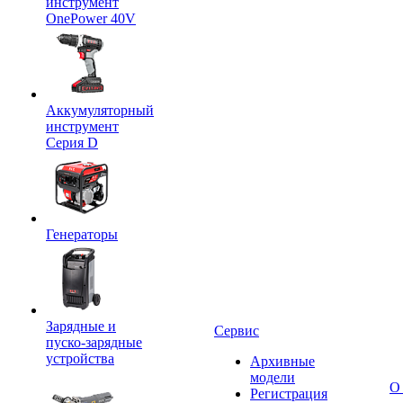
инструмент
OnePower 40V
Аккумуляторный
инструмент
Серия D
Генераторы
Зарядные и
Сервис
пуско-зарядные
устройства
Архивные
модели
О
Регистрация