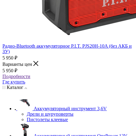
Радио-Bluetooth аккумуляторное P.I.T. PJS20H-10A (без АКБ и
ЗУ)
5 950
₽
Варианты цен
5 950
₽
Подробности
Где купить
Каталог
Аккумуляторный инструмент 3,6V
Дрели и шуруповерты
Пистолеты клеевые
Аккумуляторный инструмент OnePower 12V