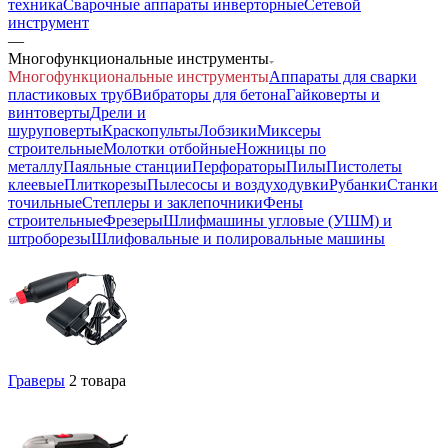
техника
Сварочные аппараты инверторные
Сетевой
инструмент
—
Многофункциональные инструменты
Многофункциональные инструменты
Аппараты для сварки
пластиковых труб
Вибраторы для бетона
Гайковерты и
винтоверты
Дрели и
шуруповерты
Краскопульты
Лобзики
Миксеры
строительные
Молотки отбойные
Ножницы по
металлу
Паяльные станции
Перфораторы
Пилы
Пистолеты
клеевые
Плиткорезы
Пылесосы и воздуходувки
Рубанки
Станки
точильные
Степлеры и заклепочники
Фены
строительные
Фрезеры
Шлифмашины угловые (УШМ) и
штроборезы
Шлифовальные и полировальные машины
Граверы
2 товара