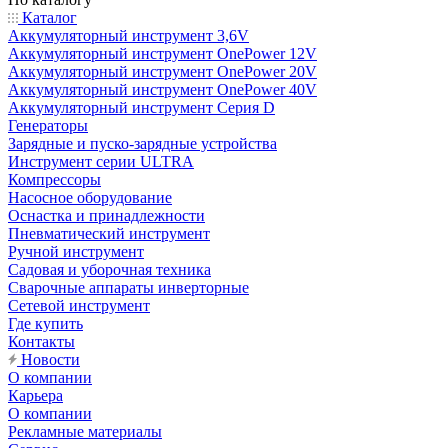
Каталог
Аккумуляторный инструмент 3,6V
Аккумуляторный инструмент OnePower 12V
Аккумуляторный инструмент OnePower 20V
Аккумуляторный инструмент OnePower 40V
Аккумуляторный инструмент Серия D
Генераторы
Зарядные и пуско-зарядные устройства
Инструмент серии ULTRA
Компрессоры
Насосное оборудование
Оснастка и принадлежности
Пневматический инструмент
Ручной инструмент
Садовая и уборочная техника
Сварочные аппараты инверторные
Сетевой инструмент
Где купить
Контакты
Новости
О компании
Карьера
О компании
Рекламные материалы