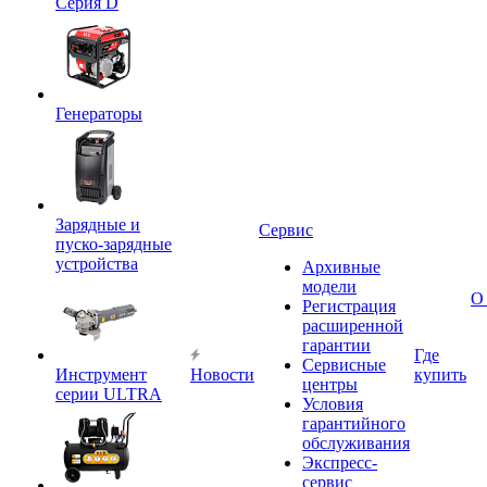
Серия D
Генераторы
Зарядные и
Сервис
пуско-зарядные
устройства
Архивные
модели
О
Регистрация
расширенной
гарантии
Где
Сервисные
Инструмент
Новости
купить
центры
серии ULTRA
Условия
гарантийного
обслуживания
Экспресс-
сервис