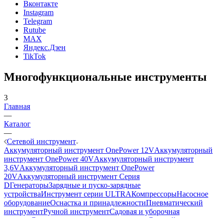
Вконтакте
Instagram
Telegram
Rutube
MAX
Яндекс.Дзен
TikTok
Многофункциональные инструменты
3
Главная
—
Каталог
—
Сетевой инструмент
Аккумуляторный инструмент OnePower 12V
Аккумуляторный
инструмент OnePower 40V
Аккумуляторный инструмент
3,6V
Аккумуляторный инструмент OnePower
20V
Аккумуляторный инструмент Серия
D
Генераторы
Зарядные и пуско-зарядные
устройства
Инструмент серии ULTRA
Компрессоры
Насосное
оборудование
Оснастка и принадлежности
Пневматический
инструмент
Ручной инструмент
Садовая и уборочная