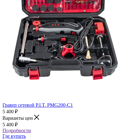
Гравер сетевой P.I.T. PMG200-С1
5 400
₽
Варианты цен
5 400
₽
Подробности
Где купить