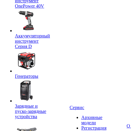
инструмент
OnePower 40V
Аккумуляторный
инструмент
Серия D
Генераторы
Зарядные и
Сервис
пуско-зарядные
устройства
Архивные
модели
О
Регистрация