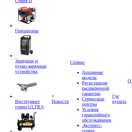
Серия D
Генераторы
Зарядные и
Сервис
пуско-зарядные
устройства
Архивные
модели
О
Регистрация
расширенной
гарантии
Где
Сервисные
Инструмент
Новости
купить
центры
серии ULTRA
Условия
гарантийного
обслуживания
Экспресс-
сервис