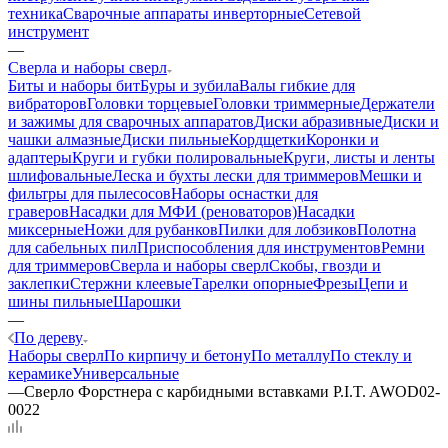
техника
Сварочные аппараты инверторные
Сетевой
инструмент
—
Сверла и наборы сверл
Биты и наборы бит
Буры и зубила
Валы гибкие для
вибраторов
Головки торцевые
Головки триммерные
Держатели
и зажимы для сварочных аппаратов
Диски абразивные
Диски и
чашки алмазные
Диски пильные
Кордщетки
Коронки и
адаптеры
Круги и губки полировальные
Круги, листы и ленты
шлифовальные
Леска и бухты лески для триммеров
Мешки и
фильтры для пылесосов
Наборы оснастки для
граверов
Насадки для МФИ (реноваторов)
Насадки
миксерные
Ножи для рубанков
Пилки для лобзиков
Полотна
для сабельных пил
Приспособления для инструментов
Ремни
для триммеров
Сверла и наборы сверл
Скобы, гвозди и
заклепки
Стержни клеевые
Тарелки опорные
Фрезы
Цепи и
шины пильные
Шарошки
—
По дереву
Наборы сверл
По кирпичу и бетону
По металлу
По стеклу и
керамике
Универсальные
—
Сверло Форстнера с карбидными вставками P.I.T. AWOD02-
0022