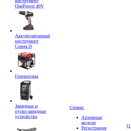
инструмент
OnePower 40V
Аккумуляторный
инструмент
Серия D
Генераторы
Зарядные и
Сервис
пуско-зарядные
устройства
Архивные
модели
О
Регистрация