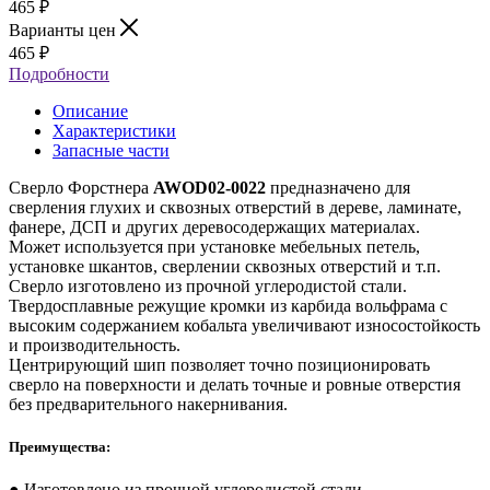
465
₽
Варианты цен
465
₽
Подробности
Описание
Характеристики
Запасные части
Сверло Форстнера
AWOD02-0022
предназначено для
сверления глухих и сквозных отверстий в дереве, ламинате,
фанере, ДСП и других деревосодержащих материалах.
Может используется при установке мебельных петель,
установке шкантов, сверлении сквозных отверстий и т.п.
Сверло изготовлено из прочной углеродистой стали.
Твердосплавные режущие кромки из карбида вольфрама с
высоким содержанием кобальта увеличивают износостойкость
и производительность.
Центрирующий шип позволяет точно позиционировать
сверло на поверхности и делать точные и ровные отверстия
без предварительного накернивания.
Преимущества:
● Изготовлено из прочной углеродистой стали