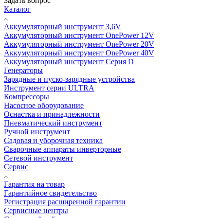
Задать вопрос
Каталог
Аккумуляторный инструмент 3,6V
Аккумуляторный инструмент OnePower 12V
Аккумуляторный инструмент OnePower 20V
Аккумуляторный инструмент OnePower 40V
Аккумуляторный инструмент Серия D
Генераторы
Зарядные и пуско-зарядные устройства
Инструмент серии ULTRA
Компрессоры
Насосное оборудование
Оснастка и принадлежности
Пневматический инструмент
Ручной инструмент
Садовая и уборочная техника
Сварочные аппараты инверторные
Сетевой инструмент
Сервис
Гарантия на товар
Гарантийное свидетельство
Регистрация расширенной гарантии
Сервисные центры