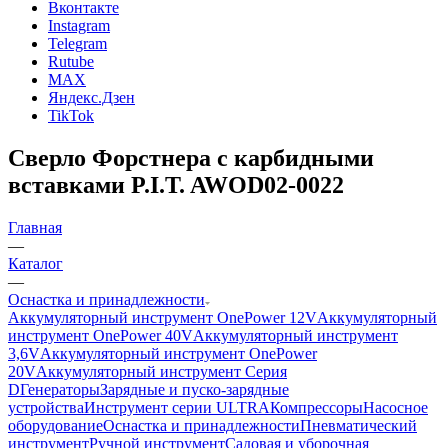
Вконтакте
Instagram
Telegram
Rutube
MAX
Яндекс.Дзен
TikTok
Сверло Форстнера с карбидными
вставками P.I.T. AWOD02-0022
Главная
—
Каталог
—
Оснастка и принадлежности
Аккумуляторный инструмент OnePower 12V
Аккумуляторный
инструмент OnePower 40V
Аккумуляторный инструмент
3,6V
Аккумуляторный инструмент OnePower
20V
Аккумуляторный инструмент Серия
D
Генераторы
Зарядные и пуско-зарядные
устройства
Инструмент серии ULTRA
Компрессоры
Насосное
оборудование
Оснастка и принадлежности
Пневматический
инструмент
Ручной инструмент
Садовая и уборочная