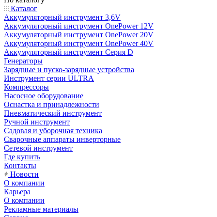
Каталог
Аккумуляторный инструмент 3,6V
Аккумуляторный инструмент OnePower 12V
Аккумуляторный инструмент OnePower 20V
Аккумуляторный инструмент OnePower 40V
Аккумуляторный инструмент Серия D
Генераторы
Зарядные и пуско-зарядные устройства
Инструмент серии ULTRA
Компрессоры
Насосное оборудование
Оснастка и принадлежности
Пневматический инструмент
Ручной инструмент
Садовая и уборочная техника
Сварочные аппараты инверторные
Сетевой инструмент
Где купить
Контакты
Новости
О компании
Карьера
О компании
Рекламные материалы