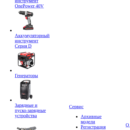
инструмент
OnePower 40V
Аккумуляторный
инструмент
Серия D
Генераторы
Зарядные и
Сервис
пуско-зарядные
устройства
Архивные
модели
О
Регистрация