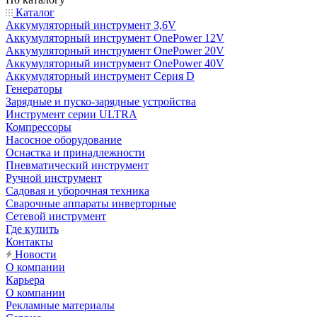
Каталог
Аккумуляторный инструмент 3,6V
Аккумуляторный инструмент OnePower 12V
Аккумуляторный инструмент OnePower 20V
Аккумуляторный инструмент OnePower 40V
Аккумуляторный инструмент Серия D
Генераторы
Зарядные и пуско-зарядные устройства
Инструмент серии ULTRA
Компрессоры
Насосное оборудование
Оснастка и принадлежности
Пневматический инструмент
Ручной инструмент
Садовая и уборочная техника
Сварочные аппараты инверторные
Сетевой инструмент
Где купить
Контакты
Новости
О компании
Карьера
О компании
Рекламные материалы