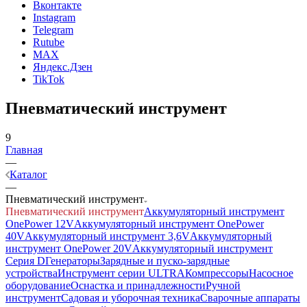
Вконтакте
Instagram
Telegram
Rutube
MAX
Яндекс.Дзен
TikTok
Пневматический инструмент
9
Главная
—
Каталог
—
Пневматический инструмент
Пневматический инструмент
Аккумуляторный инструмент
OnePower 12V
Аккумуляторный инструмент OnePower
40V
Аккумуляторный инструмент 3,6V
Аккумуляторный
инструмент OnePower 20V
Аккумуляторный инструмент
Серия D
Генераторы
Зарядные и пуско-зарядные
устройства
Инструмент серии ULTRA
Компрессоры
Насосное
оборудование
Оснастка и принадлежности
Ручной
инструмент
Садовая и уборочная техника
Сварочные аппараты