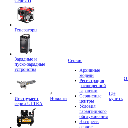
Серия D
Генераторы
Зарядные и
Сервис
пуско-зарядные
устройства
Архивные
модели
О
Регистрация
расширенной
гарантии
Где
Сервисные
Инструмент
Новости
купить
центры
серии ULTRA
Условия
гарантийного
обслуживания
Экспресс-
сервис