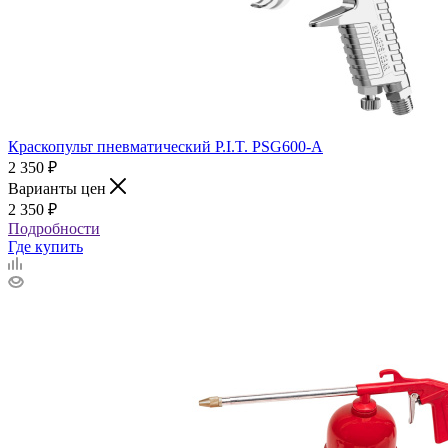
Краскопульт пневматический P.I.T. PSG600-A
2 350
₽
Варианты цен
2 350
₽
Подробности
Где купить