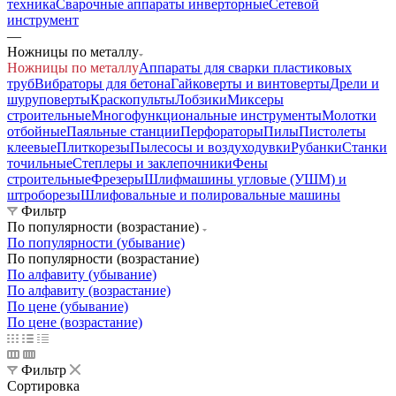
техника
Сварочные аппараты инверторные
Сетевой
инструмент
—
Ножницы по металлу
Ножницы по металлу
Аппараты для сварки пластиковых
труб
Вибраторы для бетона
Гайковерты и винтоверты
Дрели и
шуруповерты
Краскопульты
Лобзики
Миксеры
строительные
Многофункциональные инструменты
Молотки
отбойные
Паяльные станции
Перфораторы
Пилы
Пистолеты
клеевые
Плиткорезы
Пылесосы и воздуходувки
Рубанки
Станки
точильные
Степлеры и заклепочники
Фены
строительные
Фрезеры
Шлифмашины угловые (УШМ) и
штроборезы
Шлифовальные и полировальные машины
Фильтр
По популярности (возрастание)
По популярности (убывание)
По популярности (возрастание)
По алфавиту (убывание)
По алфавиту (возрастание)
По цене (убывание)
По цене (возрастание)
Фильтр
Сортировка