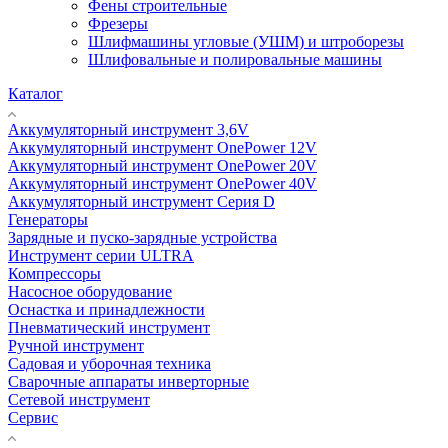
Фены строительные
Фрезеры
Шлифмашины угловые (УШМ) и штроборезы
Шлифовальные и полировальные машины
Каталог
Аккумуляторный инструмент 3,6V
Аккумуляторный инструмент OnePower 12V
Аккумуляторный инструмент OnePower 20V
Аккумуляторный инструмент OnePower 40V
Аккумуляторный инструмент Серия D
Генераторы
Зарядные и пуско-зарядные устройства
Инструмент серии ULTRA
Компрессоры
Насосное оборудование
Оснастка и принадлежности
Пневматический инструмент
Ручной инструмент
Садовая и уборочная техника
Сварочные аппараты инверторные
Сетевой инструмент
Сервис