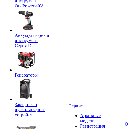
инструмент
OnePower 40V
Аккумуляторный
инструмент
Серия D
Генераторы
Зарядные и
Сервис
пуско-зарядные
устройства
Архивные
модели
О
Регистрация