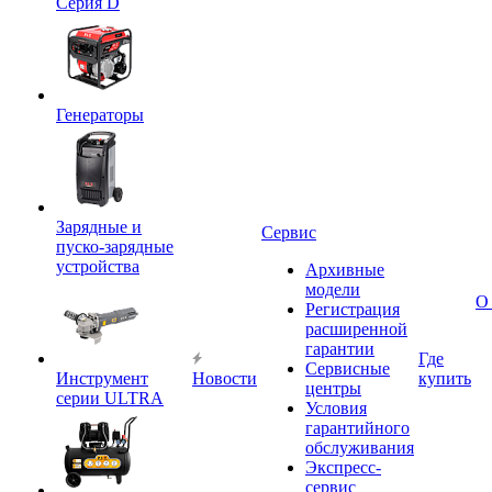
Серия D
Генераторы
Зарядные и
Сервис
пуско-зарядные
устройства
Архивные
модели
О
Регистрация
расширенной
гарантии
Где
Сервисные
Инструмент
Новости
купить
центры
серии ULTRA
Условия
гарантийного
обслуживания
Экспресс-
сервис