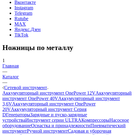
Вконтакте
Instagram
Telegram
Rutube
MAX
Яндекс.Дзен
TikTok
Ножницы по металлу
1
Главная
—
Каталог
—
Сетевой инструмент
Аккумуляторный инструмент OnePower 12V
Аккумуляторный
инструмент OnePower 40V
Аккумуляторный инструмент
3,6V
Аккумуляторный инструмент OnePower
20V
Аккумуляторный инструмент Серия
D
Генераторы
Зарядные и пуско-зарядные
устройства
Инструмент серии ULTRA
Компрессоры
Насосное
оборудование
Оснастка и принадлежности
Пневматический
инструмент
Ручной инструмент
Садовая и уборочная