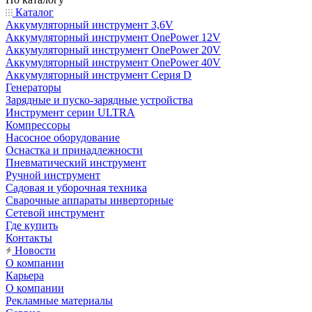
Каталог
Аккумуляторный инструмент 3,6V
Аккумуляторный инструмент OnePower 12V
Аккумуляторный инструмент OnePower 20V
Аккумуляторный инструмент OnePower 40V
Аккумуляторный инструмент Серия D
Генераторы
Зарядные и пуско-зарядные устройства
Инструмент серии ULTRA
Компрессоры
Насосное оборудование
Оснастка и принадлежности
Пневматический инструмент
Ручной инструмент
Садовая и уборочная техника
Сварочные аппараты инверторные
Сетевой инструмент
Где купить
Контакты
Новости
О компании
Карьера
О компании
Рекламные материалы