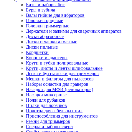
Биты и наборы бит
Буры и зубила
Валы гибкие для вибраторов
Головки торцевые
Головки триммерные
Держатели и зажимы для сварочных аппаратов
Диски абразивные
Диски и чашки алмазные
Диски пильные
Кордщетки
Коронки и адаптеры
Круги и губки полировальные
Круги, листы и ленты шлифовальные
Леска и бухты лески для триммеров
Мешки и фильтры для пылесосов
Наборы оснастки для граверов
Насадки для МФИ (реноваторов)
Насадки миксерные
Ножи для рубанков
Пилки для лобзиков
Полотна для сабельных пил
Приспособления для инструментов
Ремни для триммеров
Сверла и наборы сверл
Скобы, гвозди и заклепки