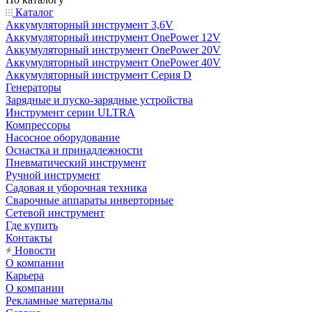
Каталог
Аккумуляторный инструмент 3,6V
Аккумуляторный инструмент OnePower 12V
Аккумуляторный инструмент OnePower 20V
Аккумуляторный инструмент OnePower 40V
Аккумуляторный инструмент Серия D
Генераторы
Зарядные и пуско-зарядные устройства
Инструмент серии ULTRA
Компрессоры
Насосное оборудование
Оснастка и принадлежности
Пневматический инструмент
Ручной инструмент
Садовая и уборочная техника
Сварочные аппараты инверторные
Сетевой инструмент
Где купить
Контакты
Новости
О компании
Карьера
О компании
Рекламные материалы