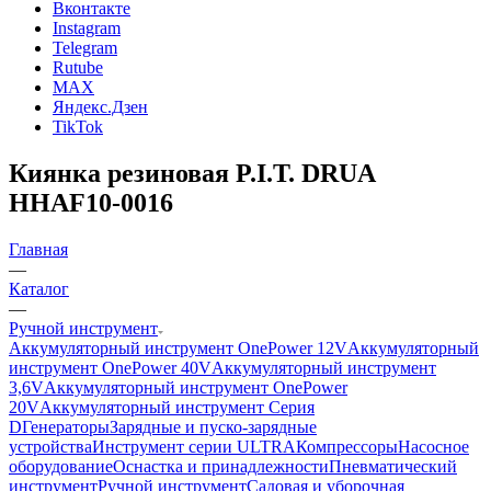
Вконтакте
Instagram
Telegram
Rutube
MAX
Яндекс.Дзен
TikTok
Киянка резиновая P.I.T. DRUA
HHAF10-0016
Главная
—
Каталог
—
Ручной инструмент
Аккумуляторный инструмент OnePower 12V
Аккумуляторный
инструмент OnePower 40V
Аккумуляторный инструмент
3,6V
Аккумуляторный инструмент OnePower
20V
Аккумуляторный инструмент Серия
D
Генераторы
Зарядные и пуско-зарядные
устройства
Инструмент серии ULTRA
Компрессоры
Насосное
оборудование
Оснастка и принадлежности
Пневматический
инструмент
Ручной инструмент
Садовая и уборочная