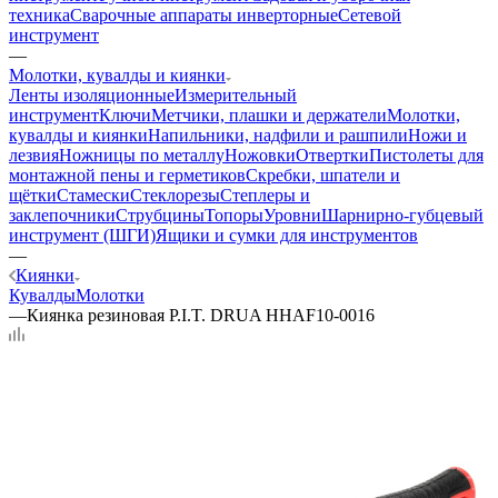
техника
Сварочные аппараты инверторные
Сетевой
инструмент
—
Молотки, кувалды и киянки
Ленты изоляционные
Измерительный
инструмент
Ключи
Метчики, плашки и держатели
Молотки,
кувалды и киянки
Напильники, надфили и рашпили
Ножи и
лезвия
Ножницы по металлу
Ножовки
Отвертки
Пистолеты для
монтажной пены и герметиков
Скребки, шпатели и
щётки
Стамески
Стеклорезы
Степлеры и
заклепочники
Струбцины
Топоры
Уровни
Шарнирно-губцевый
инструмент (ШГИ)
Ящики и сумки для инструментов
—
Киянки
Кувалды
Молотки
—
Киянка резиновая P.I.T. DRUA HHAF10-0016