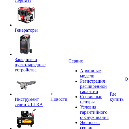
Серия D
Генераторы
Зарядные и
Сервис
пуско-зарядные
устройства
Архивные
модели
О
Регистрация
расширенной
гарантии
Где
Сервисные
Инструмент
Новости
купить
центры
серии ULTRA
Условия
гарантийного
обслуживания
Экспресс-
сервис