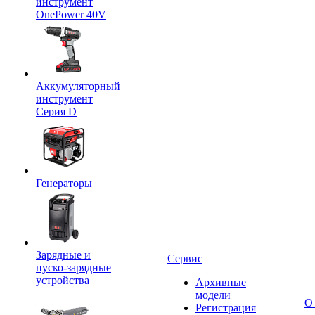
инструмент
OnePower 40V
Аккумуляторный
инструмент
Серия D
Генераторы
Зарядные и
Сервис
пуско-зарядные
устройства
Архивные
модели
О
Регистрация