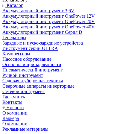
Каталог
Аккумуляторный инструмент 3,6V
Аккумуляторный инструмент OnePower 12V
Аккумуляторный инструмент OnePower 20V
Аккумуляторный инструмент OnePower 40V
Аккумуляторный инструмент Серия D
Генераторы
Зарядные и пуско-зарядные устройства
Инструмент серии ULTRA
Компрессоры
Насосное оборудование
Оснастка и принадлежности
Пневматический инструмент
Ручной инструмент
Садовая и уборочная техника
Сварочные аппараты инверторные
Сетевой инструмент
Где купить
Контакты
Новости
О компании
Карьера
О компании
Рекламные материалы