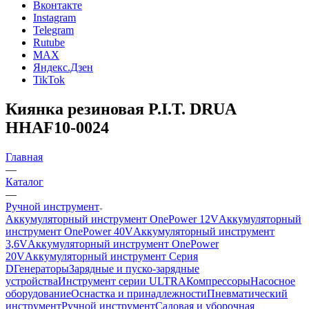
Вконтакте
Instagram
Telegram
Rutube
MAX
Яндекс.Дзен
TikTok
Киянка резиновая P.I.T. DRUA
HHAF10-0024
Главная
—
Каталог
—
Ручной инструмент
Аккумуляторный инструмент OnePower 12V
Аккумуляторный
инструмент OnePower 40V
Аккумуляторный инструмент
3,6V
Аккумуляторный инструмент OnePower
20V
Аккумуляторный инструмент Серия
D
Генераторы
Зарядные и пуско-зарядные
устройства
Инструмент серии ULTRA
Компрессоры
Насосное
оборудование
Оснастка и принадлежности
Пневматический
инструмент
Ручной инструмент
Садовая и уборочная