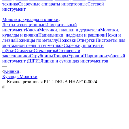
техника
Сварочные аппараты инверторные
Сетевой
инструмент
—
Молотки, кувалды и киянки
Ленты изоляционные
Измерительный
инструмент
Ключи
Метчики, плашки и держатели
Молотки,
кувалды и киянки
Напильники, надфили и рашпили
Ножи и
лезвия
Ножницы по металлу
Ножовки
Отвертки
Пистолеты для
монтажной пены и герметиков
Скребки, шпатели и
щётки
Стамески
Стеклорезы
Степлеры и
заклепочники
Струбцины
Топоры
Уровни
Шарнирно-губцевый
инструмент (ШГИ)
Ящики и сумки для инструментов
—
Киянки
Кувалды
Молотки
—
Киянка резиновая P.I.T. DRUA HHAF10-0024