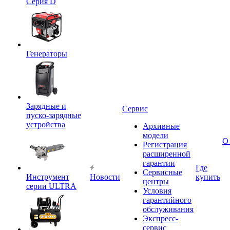
Серия D
Генераторы
Зарядные и
Сервис
пуско-зарядные
устройства
Архивные
модели
О
Регистрация
расширенной
гарантии
Где
Сервисные
Инструмент
Новости
купить
центры
серии ULTRA
Условия
гарантийного
обслуживания
Экспресс-
сервис