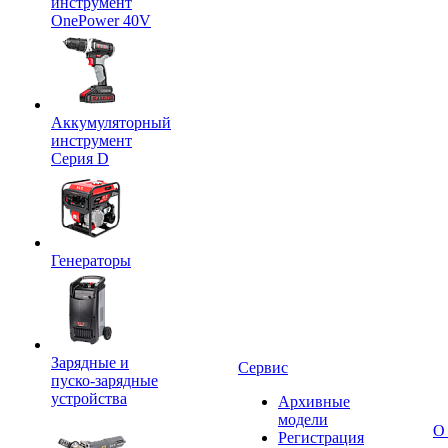
инструмент
OnePower 40V
Аккумуляторный
инструмент
Серия D
Генераторы
Зарядные и
Сервис
пуско-зарядные
устройства
Архивные
модели
О
Регистрация