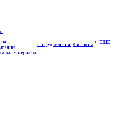
ии
ера
+ ЕЩЕ
Сотрудничество
Контакты
мпании
амные материалы