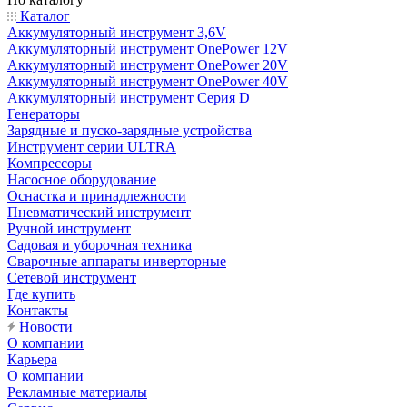
Каталог
Аккумуляторный инструмент 3,6V
Аккумуляторный инструмент OnePower 12V
Аккумуляторный инструмент OnePower 20V
Аккумуляторный инструмент OnePower 40V
Аккумуляторный инструмент Серия D
Генераторы
Зарядные и пуско-зарядные устройства
Инструмент серии ULTRA
Компрессоры
Насосное оборудование
Оснастка и принадлежности
Пневматический инструмент
Ручной инструмент
Садовая и уборочная техника
Сварочные аппараты инверторные
Сетевой инструмент
Где купить
Контакты
Новости
О компании
Карьера
О компании
Рекламные материалы