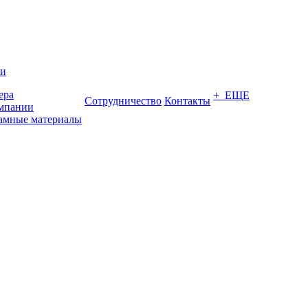
ии
ера
+ ЕЩЕ
Сотрудничество
Контакты
мпании
амные материалы