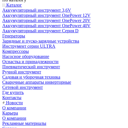
Каталог
Аккумуляторный инструмент 3,6V
Аккумуляторный инструмент OnePower 12V
Аккумуляторный инструмент OnePower 20V
Аккумуляторный инструмент OnePower 40V
Аккумуляторный инструмент Серия D
Генераторы
Зарядные и пуско-зарядные устройства
Инструмент серии ULTRA
Компрессоры
Насосное оборудование
Оснастка и принадлежности
Пневматический инструмент
Ручной инструмент
Садовая и уборочная техника
Сварочные аппараты инверторные
Сетевой инструмент
Где купить
Контакты
Новости
О компании
Карьера
О компании
Рекламные материалы