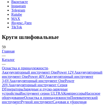
Вконтакте
Instagram
Telegram
Rutube
MAX
Яндекс.Дзен
TikTok
Круги шлифовальные
59
Главная
—
Каталог
—
Оснастка и принадлежности
Аккумуляторный инструмент OnePower 12V
Аккумуляторный
инструмент OnePower 40V
Аккумуляторный инструмент
3,6V
Аккумуляторный инструмент OnePower
20V
Аккумуляторный инструмент Серия
D
Генераторы
Зарядные и пуско-зарядные
устройства
Инструмент серии ULTRA
Компрессоры
Насосное
оборудование
Оснастка и принадлежности
Пневматический
инструмент
Ручной инструмент
Садовая и уборочная