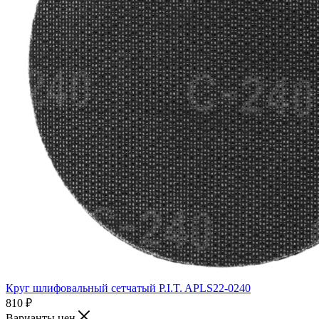
Круг шлифовальный сетчатый P.I.T. APLS22-0240
810
₽
Варианты цен