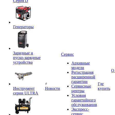
Серия D
Генераторы
Зарядные и
Сервис
пуско-зарядные
устройства
Архивные
модели
О
Регистрация
расширенной
гарантии
Где
Сервисные
Инструмент
Новости
купить
центры
серии ULTRA
Условия
гарантийного
обслуживания
Экспресс-
сервис