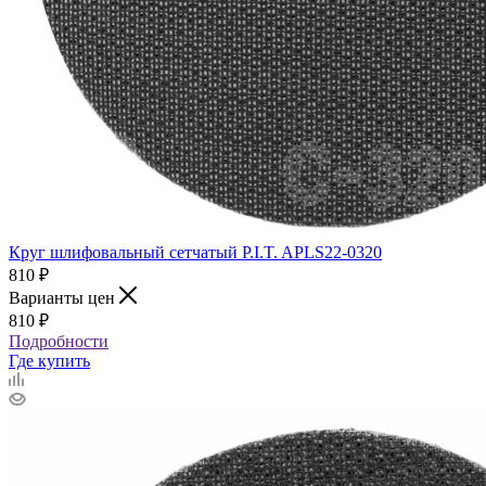
Круг шлифовальный сетчатый P.I.T. APLS22-0320
810
₽
Варианты цен
810
₽
Подробности
Где купить