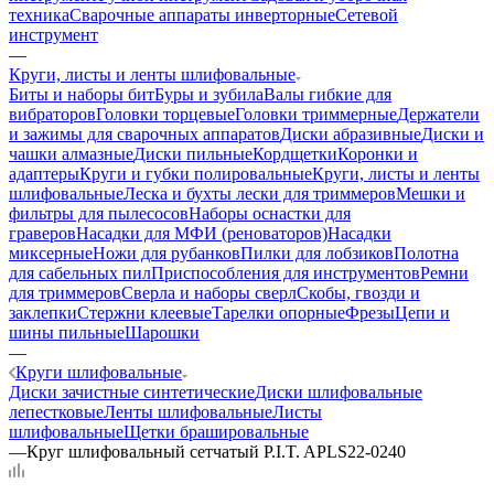
техника
Сварочные аппараты инверторные
Сетевой
инструмент
—
Круги, листы и ленты шлифовальные
Биты и наборы бит
Буры и зубила
Валы гибкие для
вибраторов
Головки торцевые
Головки триммерные
Держатели
и зажимы для сварочных аппаратов
Диски абразивные
Диски и
чашки алмазные
Диски пильные
Кордщетки
Коронки и
адаптеры
Круги и губки полировальные
Круги, листы и ленты
шлифовальные
Леска и бухты лески для триммеров
Мешки и
фильтры для пылесосов
Наборы оснастки для
граверов
Насадки для МФИ (реноваторов)
Насадки
миксерные
Ножи для рубанков
Пилки для лобзиков
Полотна
для сабельных пил
Приспособления для инструментов
Ремни
для триммеров
Сверла и наборы сверл
Скобы, гвозди и
заклепки
Стержни клеевые
Тарелки опорные
Фрезы
Цепи и
шины пильные
Шарошки
—
Круги шлифовальные
Диски зачистные синтетические
Диски шлифовальные
лепестковые
Ленты шлифовальные
Листы
шлифовальные
Щетки брашировальные
—
Круг шлифовальный сетчатый P.I.T. APLS22-0240