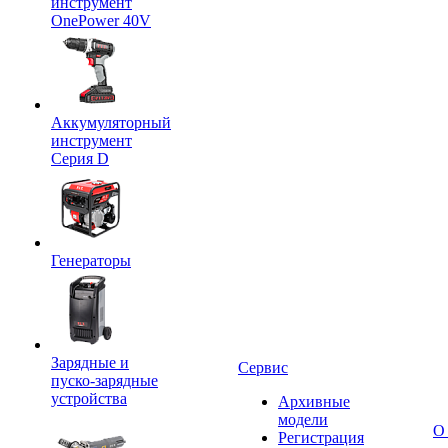
инструмент
OnePower 40V
Аккумуляторный
инструмент
Серия D
Генераторы
Зарядные и
Сервис
пуско-зарядные
устройства
Архивные
модели
О
Регистрация