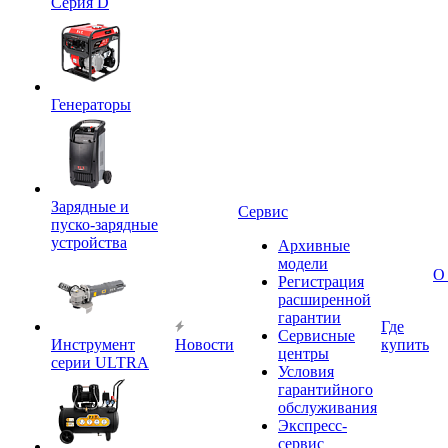
Серия D
Генераторы
Зарядные и
Сервис
пуско-зарядные
устройства
Архивные
модели
О
Регистрация
расширенной
гарантии
Где
Сервисные
Инструмент
Новости
купить
центры
серии ULTRA
Условия
гарантийного
обслуживания
Экспресс-
сервис