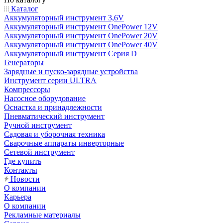
Каталог
Аккумуляторный инструмент 3,6V
Аккумуляторный инструмент OnePower 12V
Аккумуляторный инструмент OnePower 20V
Аккумуляторный инструмент OnePower 40V
Аккумуляторный инструмент Серия D
Генераторы
Зарядные и пуско-зарядные устройства
Инструмент серии ULTRA
Компрессоры
Насосное оборудование
Оснастка и принадлежности
Пневматический инструмент
Ручной инструмент
Садовая и уборочная техника
Сварочные аппараты инверторные
Сетевой инструмент
Где купить
Контакты
Новости
О компании
Карьера
О компании
Рекламные материалы