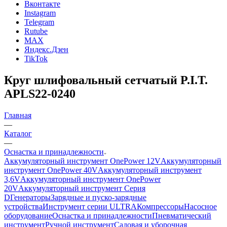
Вконтакте
Instagram
Telegram
Rutube
MAX
Яндекс.Дзен
TikTok
Круг шлифовальный сетчатый P.I.T.
APLS22-0240
Главная
—
Каталог
—
Оснастка и принадлежности
Аккумуляторный инструмент OnePower 12V
Аккумуляторный
инструмент OnePower 40V
Аккумуляторный инструмент
3,6V
Аккумуляторный инструмент OnePower
20V
Аккумуляторный инструмент Серия
D
Генераторы
Зарядные и пуско-зарядные
устройства
Инструмент серии ULTRA
Компрессоры
Насосное
оборудование
Оснастка и принадлежности
Пневматический
инструмент
Ручной инструмент
Садовая и уборочная