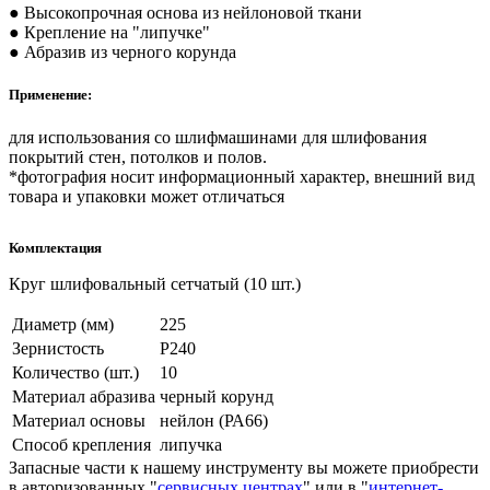
● Высокопрочная основа из нейлоновой ткани
● Крепление на "липучке"
● Абразив из черного корунда
Применение:
для использования со шлифмашинами для шлифования
покрытий стен, потолков и полов.
*фотография носит информационный характер, внешний вид
товара и упаковки может отличаться
Комплектация
Круг шлифовальный сетчатый (10 шт.)
Диаметр (мм)
225
Зернистость
Р240
Количество (шт.)
10
Материал абразива
черный корунд
Материал основы
нейлон (РА66)
Способ крепления
липучка
Запасные части к нашему инструменту вы можете приобрести
в авторизованных "
сервисных центрах
" или в "
интернет-