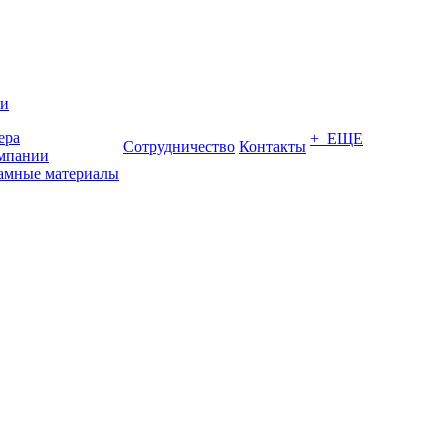
ии
ера
+ ЕЩЕ
Сотрудничество
Контакты
мпании
амные материалы