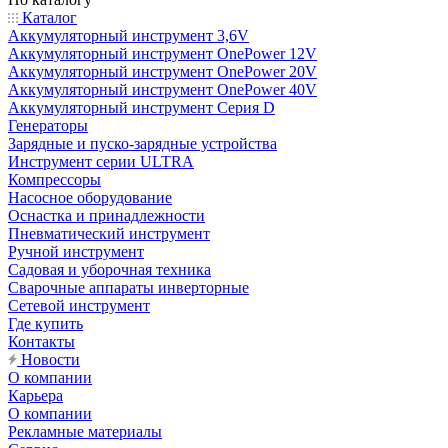
Каталог
Аккумуляторный инструмент 3,6V
Аккумуляторный инструмент OnePower 12V
Аккумуляторный инструмент OnePower 20V
Аккумуляторный инструмент OnePower 40V
Аккумуляторный инструмент Серия D
Генераторы
Зарядные и пуско-зарядные устройства
Инструмент серии ULTRA
Компрессоры
Насосное оборудование
Оснастка и принадлежности
Пневматический инструмент
Ручной инструмент
Садовая и уборочная техника
Сварочные аппараты инверторные
Сетевой инструмент
Где купить
Контакты
Новости
О компании
Карьера
О компании
Рекламные материалы