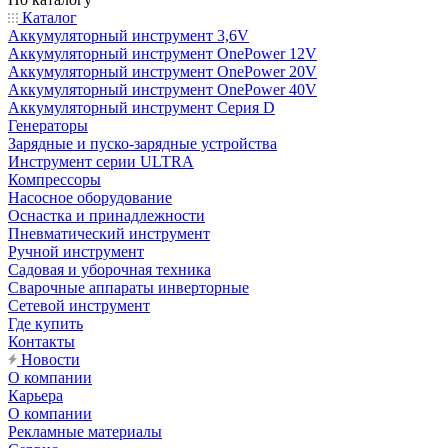
Каталог
Аккумуляторный инструмент 3,6V
Аккумуляторный инструмент OnePower 12V
Аккумуляторный инструмент OnePower 20V
Аккумуляторный инструмент OnePower 40V
Аккумуляторный инструмент Серия D
Генераторы
Зарядные и пуско-зарядные устройства
Инструмент серии ULTRA
Компрессоры
Насосное оборудование
Оснастка и принадлежности
Пневматический инструмент
Ручной инструмент
Садовая и уборочная техника
Сварочные аппараты инверторные
Сетевой инструмент
Где купить
Контакты
Новости
О компании
Карьера
О компании
Рекламные материалы