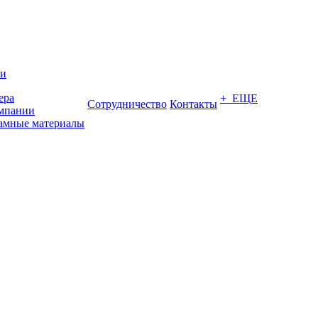
ии
ера
+ ЕЩЕ
Сотрудничество
Контакты
мпании
амные материалы