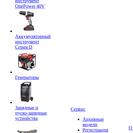
инструмент
OnePower 40V
Аккумуляторный
инструмент
Серия D
Генераторы
Зарядные и
Сервис
пуско-зарядные
устройства
Архивные
модели
О
Регистрация