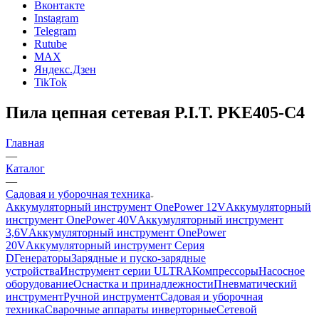
Вконтакте
Instagram
Telegram
Rutube
MAX
Яндекс.Дзен
TikTok
Пила цепная сетевая P.I.T. PKE405-C4
Главная
—
Каталог
—
Садовая и уборочная техника
Аккумуляторный инструмент OnePower 12V
Аккумуляторный
инструмент OnePower 40V
Аккумуляторный инструмент
3,6V
Аккумуляторный инструмент OnePower
20V
Аккумуляторный инструмент Серия
D
Генераторы
Зарядные и пуско-зарядные
устройства
Инструмент серии ULTRA
Компрессоры
Насосное
оборудование
Оснастка и принадлежности
Пневматический
инструмент
Ручной инструмент
Садовая и уборочная
техника
Сварочные аппараты инверторные
Сетевой