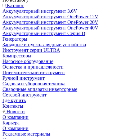
Каталог
Аккумуляторный инструмент 3,6V
Аккумуляторный инструмент OnePower 12V
Аккумуляторный инструмент OnePower 20V
Аккумуляторный инструмент OnePower 40V
Аккумуляторный инструмент Серия D
Генераторы
Зарядные и пуско-зарядные устройства
Инструмент серии ULTRA
Компрессоры
Насосное оборудование
Оснастка и принадлежности
Пневматический инструмент
Ручной инструмент
Садовая и уборочная техника
Сварочные аппараты инверторные
Сетевой инструмент
Где купить
Контакты
Новости
О компании
Карьера
О компании
Рекламные материалы