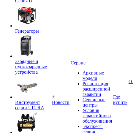
Серия D
Генераторы
Зарядные и
Сервис
пуско-зарядные
устройства
Архивные
модели
О
Регистрация
расширенной
гарантии
Где
Сервисные
Инструмент
Новости
купить
центры
серии ULTRA
Условия
гарантийного
обслуживания
Экспресс-
сервис