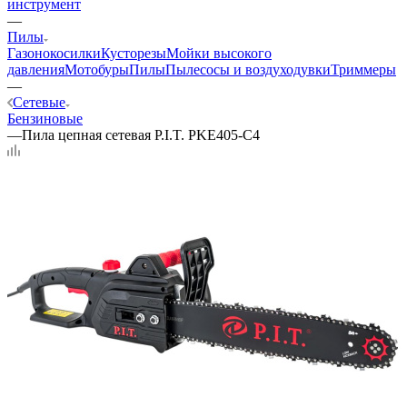
инструмент
—
Пилы
Газонокосилки
Кусторезы
Мойки высокого
давления
Мотобуры
Пилы
Пылесосы и воздуходувки
Триммеры
—
Сетевые
Бензиновые
—
Пила цепная сетевая P.I.T. PKE405-C4