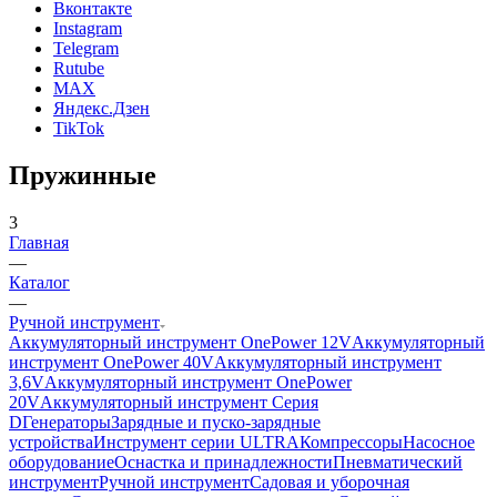
Вконтакте
Instagram
Telegram
Rutube
MAX
Яндекс.Дзен
TikTok
Пружинные
3
Главная
—
Каталог
—
Ручной инструмент
Аккумуляторный инструмент OnePower 12V
Аккумуляторный
инструмент OnePower 40V
Аккумуляторный инструмент
3,6V
Аккумуляторный инструмент OnePower
20V
Аккумуляторный инструмент Серия
D
Генераторы
Зарядные и пуско-зарядные
устройства
Инструмент серии ULTRA
Компрессоры
Насосное
оборудование
Оснастка и принадлежности
Пневматический
инструмент
Ручной инструмент
Садовая и уборочная