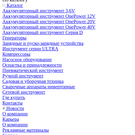
Каталог
Аккумуляторный инструмент 3,6V
Аккумуляторный инструмент OnePower 12V
Аккумуляторный инструмент OnePower 20V
Аккумуляторный инструмент OnePower 40V
Аккумуляторный инструмент Серия D
Генераторы
Зарядные и пуско-зарядные устройства
Инструмент серии ULTRA
Компрессоры
Насосное оборудование
Оснастка и принадлежности
Пневматический инструмент
Ручной инструмент
Садовая и уборочная техника
Сварочные аппараты инверторные
Сетевой инструмент
Где купить
Контакты
Новости
О компании
Карьера
О компании
Рекламные материалы