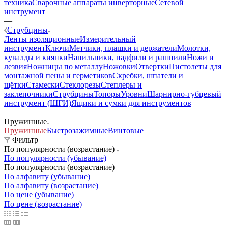
техника
Сварочные аппараты инверторные
Сетевой
инструмент
—
Струбцины
Ленты изоляционные
Измерительный
инструмент
Ключи
Метчики, плашки и держатели
Молотки,
кувалды и киянки
Напильники, надфили и рашпили
Ножи и
лезвия
Ножницы по металлу
Ножовки
Отвертки
Пистолеты для
монтажной пены и герметиков
Скребки, шпатели и
щётки
Стамески
Стеклорезы
Степлеры и
заклепочники
Струбцины
Топоры
Уровни
Шарнирно-губцевый
инструмент (ШГИ)
Ящики и сумки для инструментов
—
Пружинные
Пружинные
Быстрозажимные
Винтовые
Фильтр
По популярности (возрастание)
По популярности (убывание)
По популярности (возрастание)
По алфавиту (убывание)
По алфавиту (возрастание)
По цене (убывание)
По цене (возрастание)