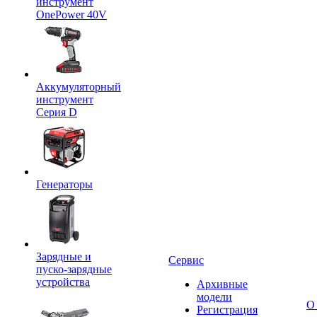
инструмент
OnePower 40V
Аккумуляторный
инструмент
Серия D
Генераторы
Зарядные и
Сервис
пуско-зарядные
устройства
Архивные
модели
О
Регистрация