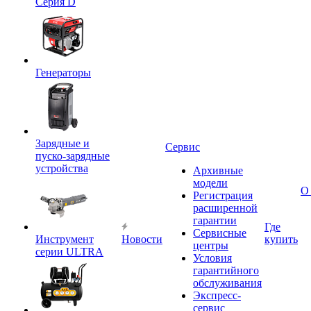
Серия D
Генераторы
Зарядные и
Сервис
пуско-зарядные
устройства
Архивные
модели
О
Регистрация
расширенной
гарантии
Где
Сервисные
Инструмент
Новости
купить
центры
серии ULTRA
Условия
гарантийного
обслуживания
Экспресс-
сервис