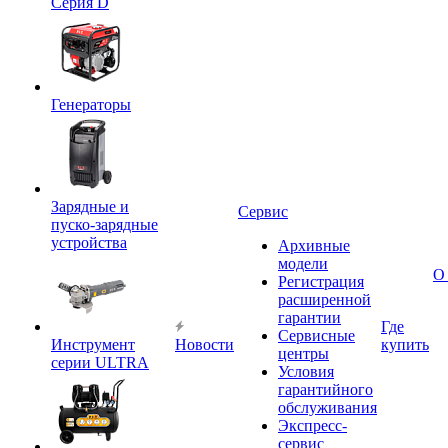
Серия D
Генераторы
Зарядные и
Сервис
пуско-зарядные
устройства
Архивные
модели
О
Регистрация
расширенной
гарантии
Где
Сервисные
Инструмент
Новости
купить
центры
серии ULTRA
Условия
гарантийного
обслуживания
Экспресс-
сервис