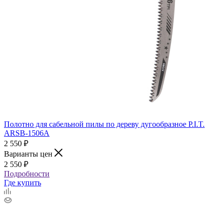
Полотно для сабельной пилы по дереву дугообразное P.I.T.
ARSB-1506A
2 550
₽
Варианты цен
2 550
₽
Подробности
Где купить