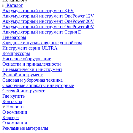
Каталог
Аккумуляторный инструмент 3,6V
Аккумуляторный инструмент OnePower 12V
Аккумуляторный инструмент OnePower 20V
Аккумуляторный инструмент OnePower 40V
Аккумуляторный инструмент Серия D
Генераторы
Зарядные и пуско-зарядные устройства
Инструмент серии ULTRA
Компрессоры
Насосное оборудование
Оснастка и принадлежности
Пневматический инструмент
Ручной инструмент
Садовая и уборочная техника
Сварочные аппараты инверторные
Сетевой инструмент
Где купить
Контакты
Новости
О компании
Карьера
О компании
Рекламные материалы