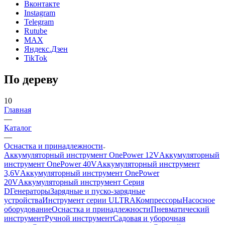
Вконтакте
Instagram
Telegram
Rutube
MAX
Яндекс.Дзен
TikTok
По дереву
10
Главная
—
Каталог
—
Оснастка и принадлежности
Аккумуляторный инструмент OnePower 12V
Аккумуляторный
инструмент OnePower 40V
Аккумуляторный инструмент
3,6V
Аккумуляторный инструмент OnePower
20V
Аккумуляторный инструмент Серия
D
Генераторы
Зарядные и пуско-зарядные
устройства
Инструмент серии ULTRA
Компрессоры
Насосное
оборудование
Оснастка и принадлежности
Пневматический
инструмент
Ручной инструмент
Садовая и уборочная