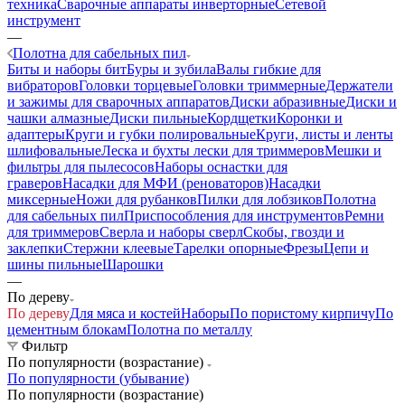
техника
Сварочные аппараты инверторные
Сетевой
инструмент
—
Полотна для сабельных пил
Биты и наборы бит
Буры и зубила
Валы гибкие для
вибраторов
Головки торцевые
Головки триммерные
Держатели
и зажимы для сварочных аппаратов
Диски абразивные
Диски и
чашки алмазные
Диски пильные
Кордщетки
Коронки и
адаптеры
Круги и губки полировальные
Круги, листы и ленты
шлифовальные
Леска и бухты лески для триммеров
Мешки и
фильтры для пылесосов
Наборы оснастки для
граверов
Насадки для МФИ (реноваторов)
Насадки
миксерные
Ножи для рубанков
Пилки для лобзиков
Полотна
для сабельных пил
Приспособления для инструментов
Ремни
для триммеров
Сверла и наборы сверл
Скобы, гвозди и
заклепки
Стержни клеевые
Тарелки опорные
Фрезы
Цепи и
шины пильные
Шарошки
—
По дереву
По дереву
Для мяса и костей
Наборы
По пористому кирпичу
По
цементным блокам
Полотна по металлу
Фильтр
По популярности (возрастание)
По популярности (убывание)
По популярности (возрастание)