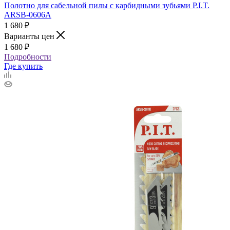
Полотно для сабельной пилы с карбидными зубьями P.I.T.
ARSB-0606A
1 680
₽
Варианты цен
1 680
₽
Подробности
Где купить