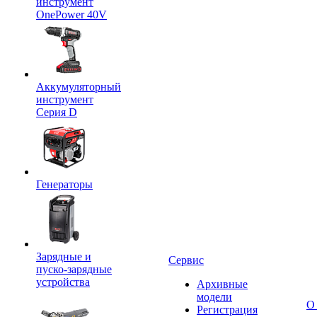
инструмент
OnePower 40V
Аккумуляторный
инструмент
Серия D
Генераторы
Зарядные и
Сервис
пуско-зарядные
устройства
Архивные
модели
О
Регистрация