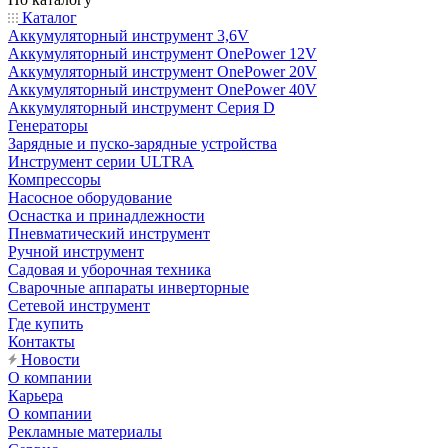
Каталог
Аккумуляторный инструмент 3,6V
Аккумуляторный инструмент OnePower 12V
Аккумуляторный инструмент OnePower 20V
Аккумуляторный инструмент OnePower 40V
Аккумуляторный инструмент Серия D
Генераторы
Зарядные и пуско-зарядные устройства
Инструмент серии ULTRA
Компрессоры
Насосное оборудование
Оснастка и принадлежности
Пневматический инструмент
Ручной инструмент
Садовая и уборочная техника
Сварочные аппараты инверторные
Сетевой инструмент
Где купить
Контакты
Новости
О компании
Карьера
О компании
Рекламные материалы