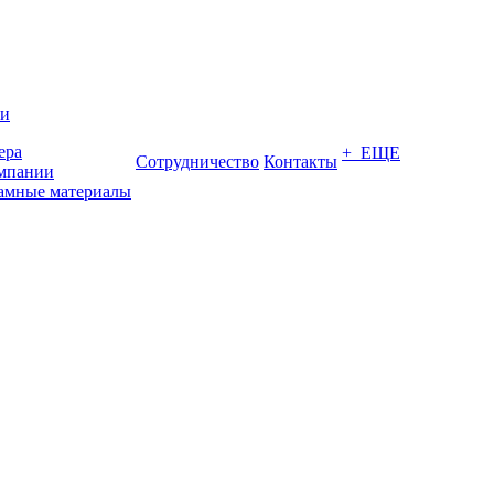
ии
ера
+ ЕЩЕ
Сотрудничество
Контакты
мпании
амные материалы