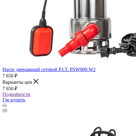
Насос дренажный сетевой P.I.T. PSW900-W2
7 650
₽
Варианты цен
7 650
₽
Подробности
Где купить