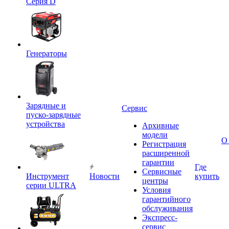
Серия D
Генераторы
Зарядные и
Сервис
пуско-зарядные
устройства
Архивные
модели
О
Регистрация
расширенной
гарантии
Где
Сервисные
Инструмент
Новости
купить
центры
серии ULTRA
Условия
гарантийного
обслуживания
Экспресс-
сервис