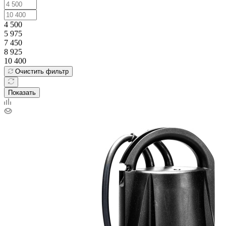
4 500
5 975
7 450
8 925
10 400
Очистить фильтр
Показать