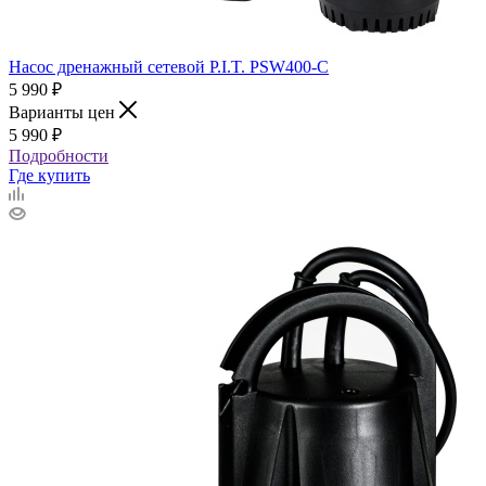
Насос дренажный сетевой P.I.T. PSW400-C
5 990
₽
Варианты цен
5 990
₽
Подробности
Где купить