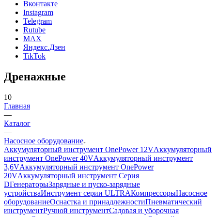
Вконтакте
Instagram
Telegram
Rutube
MAX
Яндекс.Дзен
TikTok
Дренажные
10
Главная
—
Каталог
—
Насосное оборудование
Аккумуляторный инструмент OnePower 12V
Аккумуляторный
инструмент OnePower 40V
Аккумуляторный инструмент
3,6V
Аккумуляторный инструмент OnePower
20V
Аккумуляторный инструмент Серия
D
Генераторы
Зарядные и пуско-зарядные
устройства
Инструмент серии ULTRA
Компрессоры
Насосное
оборудование
Оснастка и принадлежности
Пневматический
инструмент
Ручной инструмент
Садовая и уборочная