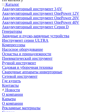
Каталог
Аккумуляторный инструмент 3,6V
Аккумуляторный инструмент OnePower 12V
Аккумуляторный инструмент OnePower 20V
Аккумуляторный инструмент OnePower 40V
Аккумуляторный инструмент Серия D
Генераторы
Зарядные и пуско-зарядные устройства
Инструмент серии ULTRA
Компрессоры
Насосное оборудование
Оснастка и принадлежности
Пневматический инструмент
Ручной инструмент
Садовая и уборочная техника
Сварочные аппараты инверторные
Сетевой инструмент
Где купить
Контакты
Новости
О компании
Карьера
О компании
Рекламные материалы