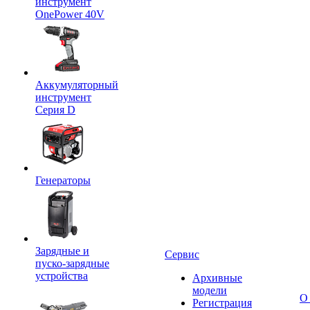
инструмент
OnePower 40V
Аккумуляторный
инструмент
Серия D
Генераторы
Зарядные и
Сервис
пуско-зарядные
устройства
Архивные
модели
О
Регистрация