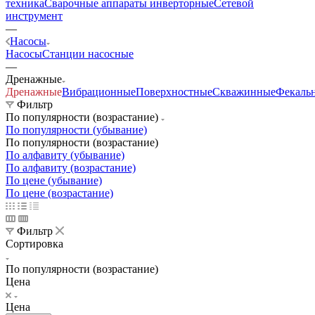
техника
Сварочные аппараты инверторные
Сетевой
инструмент
—
Насосы
Насосы
Станции насосные
—
Дренажные
Дренажные
Вибрационные
Поверхностные
Скважинные
Фекаль
Фильтр
По популярности (возрастание)
По популярности (убывание)
По популярности (возрастание)
По алфавиту (убывание)
По алфавиту (возрастание)
По цене (убывание)
По цене (возрастание)
Фильтр
Сортировка
По популярности (возрастание)
Цена
Цена