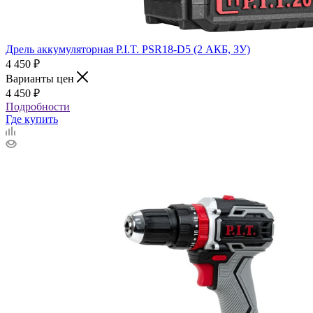
Дрель аккумуляторная P.I.T. PSR18-D5 (2 АКБ, ЗУ)
4 450
₽
Варианты цен
4 450
₽
Подробности
Где купить