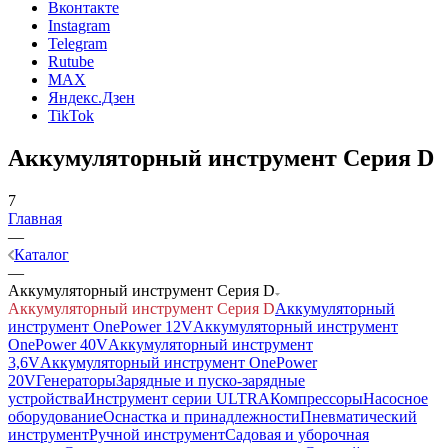
Вконтакте
Instagram
Telegram
Rutube
MAX
Яндекс.Дзен
TikTok
Аккумуляторный инструмент Серия D
7
Главная
—
Каталог
—
Аккумуляторный инструмент Серия D
Аккумуляторный инструмент Серия D
Аккумуляторный
инструмент OnePower 12V
Аккумуляторный инструмент
OnePower 40V
Аккумуляторный инструмент
3,6V
Аккумуляторный инструмент OnePower
20V
Генераторы
Зарядные и пуско-зарядные
устройства
Инструмент серии ULTRA
Компрессоры
Насосное
оборудование
Оснастка и принадлежности
Пневматический
инструмент
Ручной инструмент
Садовая и уборочная