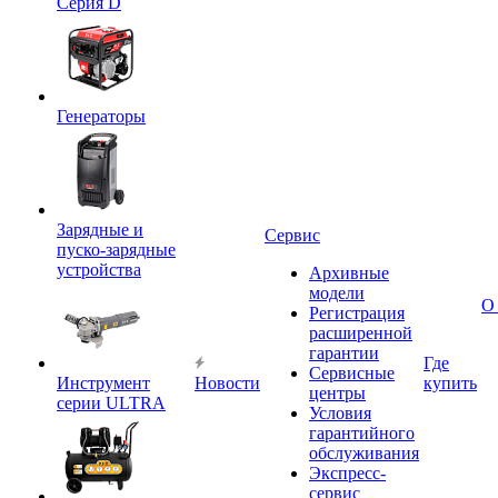
Серия D
Генераторы
Зарядные и
Сервис
пуско-зарядные
устройства
Архивные
модели
О
Регистрация
расширенной
гарантии
Где
Сервисные
Инструмент
Новости
купить
центры
серии ULTRA
Условия
гарантийного
обслуживания
Экспресс-
сервис