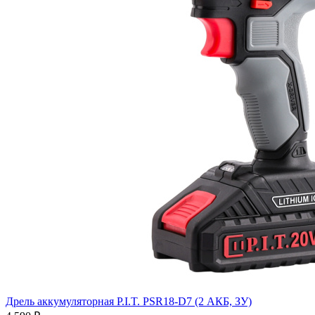
Дрель аккумуляторная P.I.T. PSR18-D7 (2 АКБ, ЗУ)