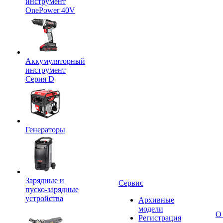
инструмент
OnePower 40V
Аккумуляторный
инструмент
Серия D
Генераторы
Зарядные и
Сервис
пуско-зарядные
устройства
Архивные
модели
О
Регистрация