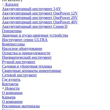
Каталог
Аккумуляторный инструмент 3,6V
Аккумуляторный инструмент OnePower 12V
Аккумуляторный инструмент OnePower 20V
Аккумуляторный инструмент OnePower 40V
Аккумуляторный инструмент Серия D
Генераторы
Зарядные и пуско-зарядные устройства
Инструмент серии ULTRA
Компрессоры
Насосное оборудование
Оснастка и принадлежности
Пневматический инструмент
Ручной инструмент
Садовая и уборочная техника
Сварочные аппараты инверторные
Сетевой инструмент
Где купить
Контакты
Новости
О компании
Карьера
О компании
Рекламные материалы