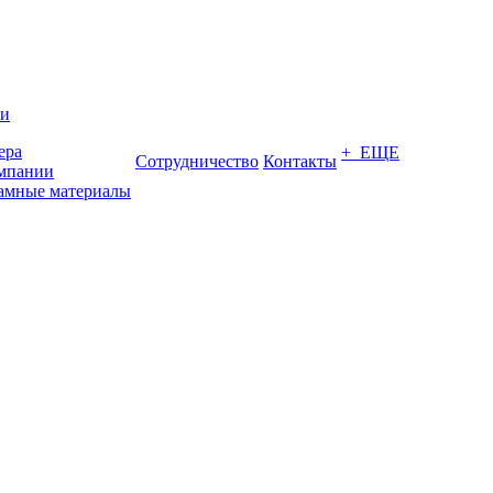
ии
ера
+ ЕЩЕ
Сотрудничество
Контакты
мпании
амные материалы