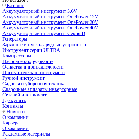
Каталог
Аккумуляторный инструмент 3,6V
Аккумуляторный инструмент OnePower 12V
Аккумуляторный инструмент OnePower 20V
Аккумуляторный инструмент OnePower 40V
Аккумуляторный инструмент Серия D
Генераторы
Зарядные и пуско-зарядные устройства
Инструмент серии ULTRA
Компрессоры
Насосное оборудование
Оснастка и принадлежности
Пневматический инструмент
Ручной инструмент
Садовая и уборочная техника
Сварочные аппараты инверторные
Сетевой инструмент
Где купить
Контакты
Новости
О компании
Карьера
О компании
Рекламные материалы