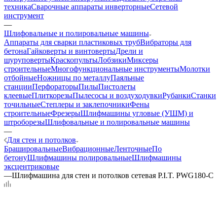
техника
Сварочные аппараты инверторные
Сетевой
инструмент
—
Шлифовальные и полировальные машины
Аппараты для сварки пластиковых труб
Вибраторы для
бетона
Гайковерты и винтоверты
Дрели и
шуруповерты
Краскопульты
Лобзики
Миксеры
строительные
Многофункциональные инструменты
Молотки
отбойные
Ножницы по металлу
Паяльные
станции
Перфораторы
Пилы
Пистолеты
клеевые
Плиткорезы
Пылесосы и воздуходувки
Рубанки
Станки
точильные
Степлеры и заклепочники
Фены
строительные
Фрезеры
Шлифмашины угловые (УШМ) и
штроборезы
Шлифовальные и полировальные машины
—
Для стен и потолков
Брашировальные
Вибрационные
Ленточные
По
бетону
Шлифмашины полировальные
Шлифмашины
эксцентриковые
—
Шлифмашина для стен и потолков сетевая P.I.T. PWG180-C