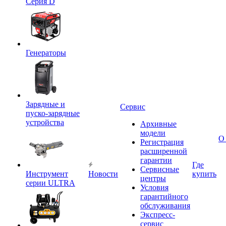
Серия D
Генераторы
Зарядные и
Сервис
пуско-зарядные
устройства
Архивные
модели
О
Регистрация
расширенной
гарантии
Где
Сервисные
Инструмент
Новости
купить
центры
серии ULTRA
Условия
гарантийного
обслуживания
Экспресс-
сервис