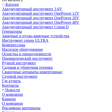
Каталог
Аккумуляторный инструмент 3,6V
Аккумуляторный инструмент OnePower 12V
Аккумуляторный инструмент OnePower 20V
Аккумуляторный инструмент OnePower 40V
Аккумуляторный инструмент Серия D
Генераторы
Зарядные и пуско-зарядные устройства
Инструмент серии ULTRA
Компрессоры
Насосное оборудование
Оснастка и принадлежности
Пневматический инструмент
Ручной инструмент
Садовая и уборочная техника
Сварочные аппараты инверторные
Сетевой инструмент
Где купить
Контакты
Новости
О компании
Карьера
О компании
Рекламные материалы