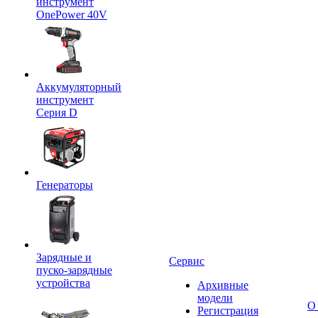
инструмент
OnePower 40V
Аккумуляторный
инструмент
Серия D
Генераторы
Зарядные и
Сервис
пуско-зарядные
устройства
Архивные
модели
О
Регистрация