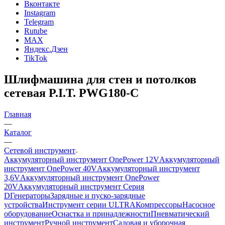
Вконтакте
Instagram
Telegram
Rutube
MAX
Яндекс.Дзен
TikTok
Шлифмашина для стен и потолков
сетевая P.I.T. PWG180-C
Главная
—
Каталог
—
Сетевой инструмент
Аккумуляторный инструмент OnePower 12V
Аккумуляторный
инструмент OnePower 40V
Аккумуляторный инструмент
3,6V
Аккумуляторный инструмент OnePower
20V
Аккумуляторный инструмент Серия
D
Генераторы
Зарядные и пуско-зарядные
устройства
Инструмент серии ULTRA
Компрессоры
Насосное
оборудование
Оснастка и принадлежности
Пневматический
инструмент
Ручной инструмент
Садовая и уборочная