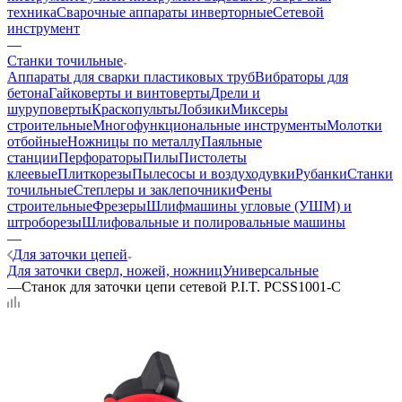
техника
Сварочные аппараты инверторные
Сетевой
инструмент
—
Станки точильные
Аппараты для сварки пластиковых труб
Вибраторы для
бетона
Гайковерты и винтоверты
Дрели и
шуруповерты
Краскопульты
Лобзики
Миксеры
строительные
Многофункциональные инструменты
Молотки
отбойные
Ножницы по металлу
Паяльные
станции
Перфораторы
Пилы
Пистолеты
клеевые
Плиткорезы
Пылесосы и воздуходувки
Рубанки
Станки
точильные
Степлеры и заклепочники
Фены
строительные
Фрезеры
Шлифмашины угловые (УШМ) и
штроборезы
Шлифовальные и полировальные машины
—
Для заточки цепей
Для заточки сверл, ножей, ножниц
Универсальные
—
Станок для заточки цепи сетевой P.I.T. PCSS1001-C