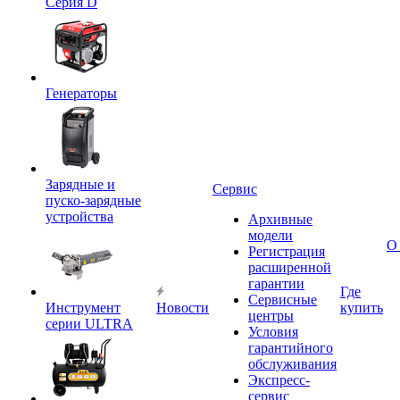
Серия D
Генераторы
Зарядные и
Сервис
пуско-зарядные
устройства
Архивные
модели
О
Регистрация
расширенной
гарантии
Где
Сервисные
Инструмент
Новости
купить
центры
серии ULTRA
Условия
гарантийного
обслуживания
Экспресс-
сервис