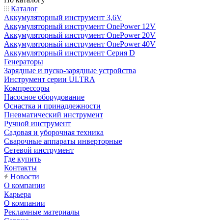
Каталог
Аккумуляторный инструмент 3,6V
Аккумуляторный инструмент OnePower 12V
Аккумуляторный инструмент OnePower 20V
Аккумуляторный инструмент OnePower 40V
Аккумуляторный инструмент Серия D
Генераторы
Зарядные и пуско-зарядные устройства
Инструмент серии ULTRA
Компрессоры
Насосное оборудование
Оснастка и принадлежности
Пневматический инструмент
Ручной инструмент
Садовая и уборочная техника
Сварочные аппараты инверторные
Сетевой инструмент
Где купить
Контакты
Новости
О компании
Карьера
О компании
Рекламные материалы