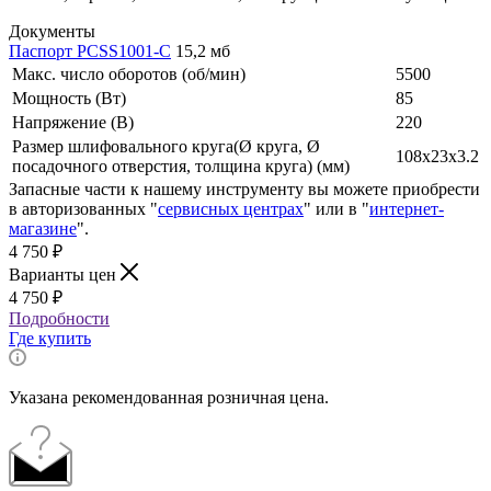
Документы
Паспорт PCSS1001-C
15,2 мб
Макс. число оборотов (об/мин)
5500
Мощность (Вт)
85
Напряжение (В)
220
Размер шлифовального круга(Ø круга, Ø
108х23х3.2
посадочного отверстия, толщина круга) (мм)
Запасные части к нашему инструменту вы можете приобрести
в авторизованных "
сервисных центрах
" или в "
интернет-
магазине
".
4 750
₽
Варианты цен
4 750
₽
Подробности
Где купить
Указана рекомендованная розничная цена.