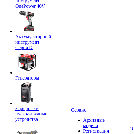
инструмент
OnePower 40V
Аккумуляторный
инструмент
Серия D
Генераторы
Зарядные и
Сервис
пуско-зарядные
устройства
Архивные
модели
О
Регистрация