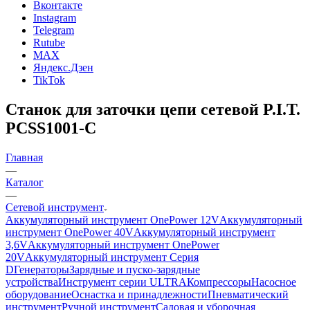
Вконтакте
Instagram
Telegram
Rutube
MAX
Яндекс.Дзен
TikTok
Станок для заточки цепи сетевой P.I.T.
PCSS1001-C
Главная
—
Каталог
—
Сетевой инструмент
Аккумуляторный инструмент OnePower 12V
Аккумуляторный
инструмент OnePower 40V
Аккумуляторный инструмент
3,6V
Аккумуляторный инструмент OnePower
20V
Аккумуляторный инструмент Серия
D
Генераторы
Зарядные и пуско-зарядные
устройства
Инструмент серии ULTRA
Компрессоры
Насосное
оборудование
Оснастка и принадлежности
Пневматический
инструмент
Ручной инструмент
Садовая и уборочная