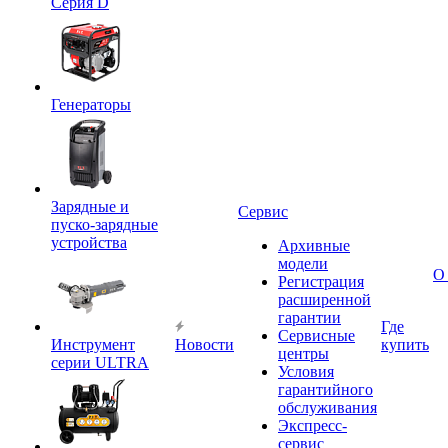
Серия D
Генераторы
Зарядные и
Сервис
пуско-зарядные
устройства
Архивные
модели
О
Регистрация
расширенной
гарантии
Где
Сервисные
Инструмент
Новости
купить
центры
серии ULTRA
Условия
гарантийного
обслуживания
Экспресс-
сервис