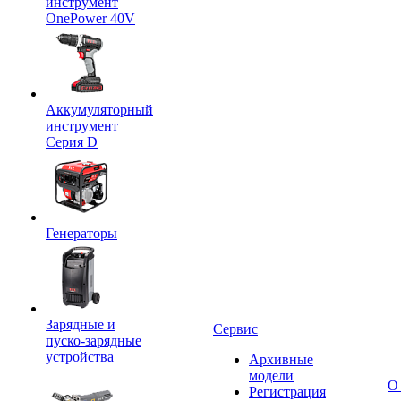
инструмент
OnePower 40V
Аккумуляторный
инструмент
Серия D
Генераторы
Зарядные и
Сервис
пуско-зарядные
устройства
Архивные
модели
О
Регистрация