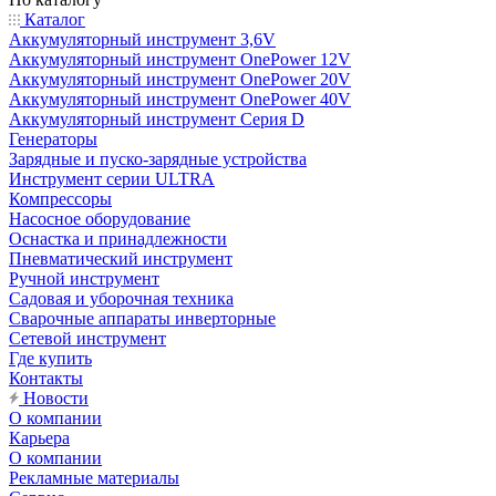
Каталог
Аккумуляторный инструмент 3,6V
Аккумуляторный инструмент OnePower 12V
Аккумуляторный инструмент OnePower 20V
Аккумуляторный инструмент OnePower 40V
Аккумуляторный инструмент Серия D
Генераторы
Зарядные и пуско-зарядные устройства
Инструмент серии ULTRA
Компрессоры
Насосное оборудование
Оснастка и принадлежности
Пневматический инструмент
Ручной инструмент
Садовая и уборочная техника
Сварочные аппараты инверторные
Сетевой инструмент
Где купить
Контакты
Новости
О компании
Карьера
О компании
Рекламные материалы