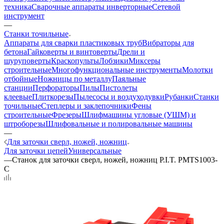
техника
Сварочные аппараты инверторные
Сетевой
инструмент
—
Станки точильные
Аппараты для сварки пластиковых труб
Вибраторы для
бетона
Гайковерты и винтоверты
Дрели и
шуруповерты
Краскопульты
Лобзики
Миксеры
строительные
Многофункциональные инструменты
Молотки
отбойные
Ножницы по металлу
Паяльные
станции
Перфораторы
Пилы
Пистолеты
клеевые
Плиткорезы
Пылесосы и воздуходувки
Рубанки
Станки
точильные
Степлеры и заклепочники
Фены
строительные
Фрезеры
Шлифмашины угловые (УШМ) и
штроборезы
Шлифовальные и полировальные машины
—
Для заточки сверл, ножей, ножниц
Для заточки цепей
Универсальные
—
Станок для заточки сверл, ножей, ножниц P.I.T. PMTS1003-
C