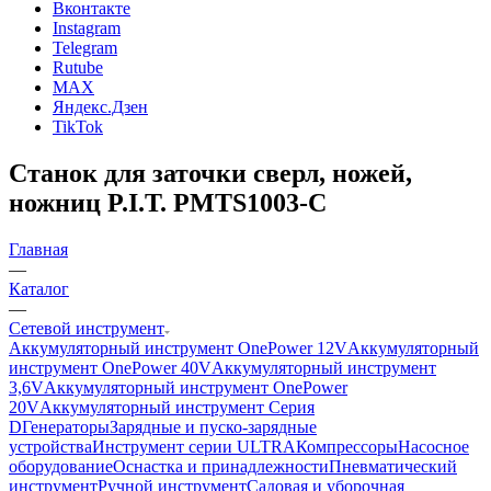
Вконтакте
Instagram
Telegram
Rutube
MAX
Яндекс.Дзен
TikTok
Станок для заточки сверл, ножей,
ножниц P.I.T. PMTS1003-C
Главная
—
Каталог
—
Сетевой инструмент
Аккумуляторный инструмент OnePower 12V
Аккумуляторный
инструмент OnePower 40V
Аккумуляторный инструмент
3,6V
Аккумуляторный инструмент OnePower
20V
Аккумуляторный инструмент Серия
D
Генераторы
Зарядные и пуско-зарядные
устройства
Инструмент серии ULTRA
Компрессоры
Насосное
оборудование
Оснастка и принадлежности
Пневматический
инструмент
Ручной инструмент
Садовая и уборочная