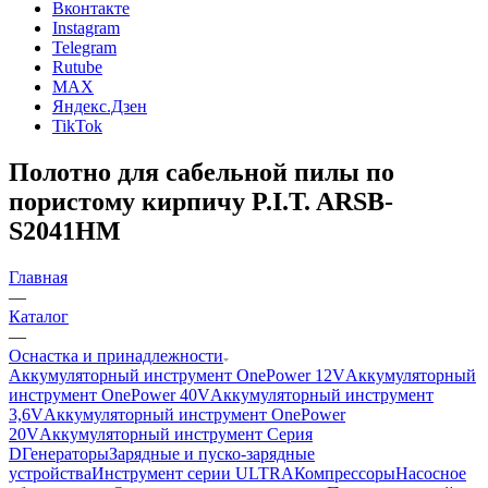
Вконтакте
Instagram
Telegram
Rutube
MAX
Яндекс.Дзен
TikTok
Полотно для сабельной пилы по
пористому кирпичу P.I.T. ARSB-
S2041HM
Главная
—
Каталог
—
Оснастка и принадлежности
Аккумуляторный инструмент OnePower 12V
Аккумуляторный
инструмент OnePower 40V
Аккумуляторный инструмент
3,6V
Аккумуляторный инструмент OnePower
20V
Аккумуляторный инструмент Серия
D
Генераторы
Зарядные и пуско-зарядные
устройства
Инструмент серии ULTRA
Компрессоры
Насосное