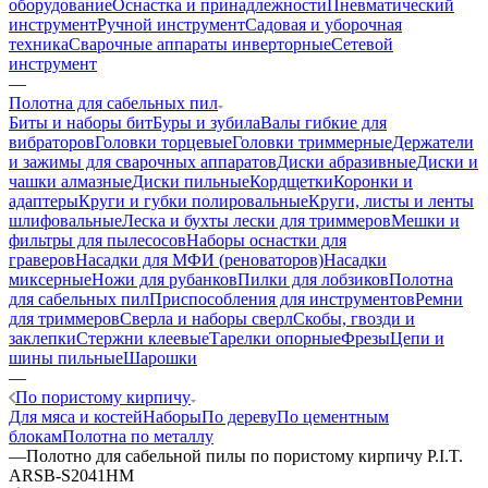
оборудование
Оснастка и принадлежности
Пневматический
инструмент
Ручной инструмент
Садовая и уборочная
техника
Сварочные аппараты инверторные
Сетевой
инструмент
—
Полотна для сабельных пил
Биты и наборы бит
Буры и зубила
Валы гибкие для
вибраторов
Головки торцевые
Головки триммерные
Держатели
и зажимы для сварочных аппаратов
Диски абразивные
Диски и
чашки алмазные
Диски пильные
Кордщетки
Коронки и
адаптеры
Круги и губки полировальные
Круги, листы и ленты
шлифовальные
Леска и бухты лески для триммеров
Мешки и
фильтры для пылесосов
Наборы оснастки для
граверов
Насадки для МФИ (реноваторов)
Насадки
миксерные
Ножи для рубанков
Пилки для лобзиков
Полотна
для сабельных пил
Приспособления для инструментов
Ремни
для триммеров
Сверла и наборы сверл
Скобы, гвозди и
заклепки
Стержни клеевые
Тарелки опорные
Фрезы
Цепи и
шины пильные
Шарошки
—
По пористому кирпичу
Для мяса и костей
Наборы
По дереву
По цементным
блокам
Полотна по металлу
—
Полотно для сабельной пилы по пористому кирпичу P.I.T.
ARSB-S2041HM