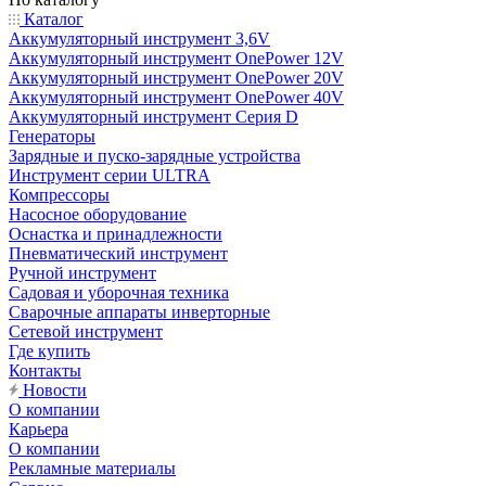
Каталог
Аккумуляторный инструмент 3,6V
Аккумуляторный инструмент OnePower 12V
Аккумуляторный инструмент OnePower 20V
Аккумуляторный инструмент OnePower 40V
Аккумуляторный инструмент Серия D
Генераторы
Зарядные и пуско-зарядные устройства
Инструмент серии ULTRA
Компрессоры
Насосное оборудование
Оснастка и принадлежности
Пневматический инструмент
Ручной инструмент
Садовая и уборочная техника
Сварочные аппараты инверторные
Сетевой инструмент
Где купить
Контакты
Новости
О компании
Карьера
О компании
Рекламные материалы