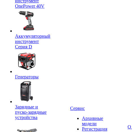
инструмент
OnePower 40V
Аккумуляторный
инструмент
Серия D
Генераторы
Зарядные и
Сервис
пуско-зарядные
устройства
Архивные
модели
О
Регистрация