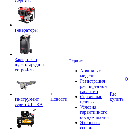
Серия D
Генераторы
Зарядные и
Сервис
пуско-зарядные
устройства
Архивные
модели
О
Регистрация
расширенной
гарантии
Где
Сервисные
Инструмент
Новости
купить
центры
серии ULTRA
Условия
гарантийного
обслуживания
Экспресс-
сервис