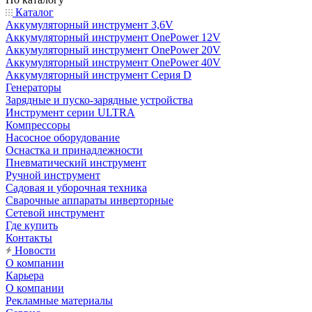
Каталог
Аккумуляторный инструмент 3,6V
Аккумуляторный инструмент OnePower 12V
Аккумуляторный инструмент OnePower 20V
Аккумуляторный инструмент OnePower 40V
Аккумуляторный инструмент Серия D
Генераторы
Зарядные и пуско-зарядные устройства
Инструмент серии ULTRA
Компрессоры
Насосное оборудование
Оснастка и принадлежности
Пневматический инструмент
Ручной инструмент
Садовая и уборочная техника
Сварочные аппараты инверторные
Сетевой инструмент
Где купить
Контакты
Новости
О компании
Карьера
О компании
Рекламные материалы