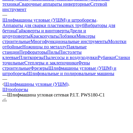
техника
Сварочные аппараты инверторные
Сетевой
инструмент
—
Шлифмашины угловые (УШМ) и штроборезы
Аппараты для сварки пластиковых труб
Вибраторы для
бетона
Гайковерты и винтоверты
Дрели и
шуруповерты
Краскопульты
Лобзики
Миксеры
строительные
Многофункциональные инструменты
Молотки
отбойные
Ножницы по металлу
Паяльные
станции
Перфораторы
Пилы
Пистолеты
клеевые
Плиткорезы
Пылесосы и воздуходувки
Рубанки
Станки
точильные
Степлеры и заклепочники
Фены
строительные
Фрезеры
Шлифмашины угловые (УШМ) и
штроборезы
Шлифовальные и полировальные машины
—
Шлифмашины угловые (УШМ)
Штроборезы
—
Шлифмашина угловая сетевая P.I.T. PWS180-C1