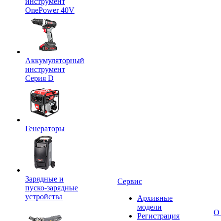
инструмент
OnePower 40V
Аккумуляторный
инструмент
Серия D
Генераторы
Зарядные и
Сервис
пуско-зарядные
устройства
Архивные
модели
О
Регистрация