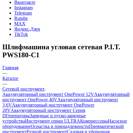
Вконтакте
Instagram
Telegram
Rutube
MAX
Яндекс.Дзен
TikTok
Шлифмашина угловая сетевая P.I.T.
PWS180-C1
Главная
—
Каталог
—
Сетевой инструмент
Аккумуляторный инструмент OnePower 12V
Аккумуляторный
инструмент OnePower 40V
Аккумуляторный инструмент
3,6V
Аккумуляторный инструмент OnePower
20V
Аккумуляторный инструмент Серия
D
Генераторы
Зарядные и пуско-зарядные
устройства
Инструмент серии ULTRA
Компрессоры
Насосное
оборудование
Оснастка и принадлежности
Пневматический
инструмент
Ручной инструмент
Садовая и уборочная