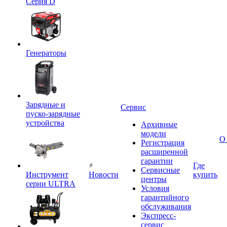
Серия D
Генераторы
Зарядные и
Сервис
пуско-зарядные
устройства
Архивные
модели
О
Регистрация
расширенной
гарантии
Где
Сервисные
Инструмент
Новости
купить
центры
серии ULTRA
Условия
гарантийного
обслуживания
Экспресс-
сервис