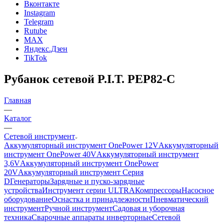
Вконтакте
Instagram
Telegram
Rutube
MAX
Яндекс.Дзен
TikTok
Рубанок сетевой P.I.T. PEP82-C
Главная
—
Каталог
—
Сетевой инструмент
Аккумуляторный инструмент OnePower 12V
Аккумуляторный
инструмент OnePower 40V
Аккумуляторный инструмент
3,6V
Аккумуляторный инструмент OnePower
20V
Аккумуляторный инструмент Серия
D
Генераторы
Зарядные и пуско-зарядные
устройства
Инструмент серии ULTRA
Компрессоры
Насосное
оборудование
Оснастка и принадлежности
Пневматический
инструмент
Ручной инструмент
Садовая и уборочная
техника
Сварочные аппараты инверторные
Сетевой