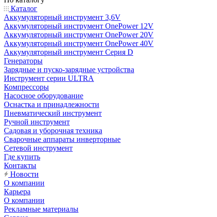
Каталог
Аккумуляторный инструмент 3,6V
Аккумуляторный инструмент OnePower 12V
Аккумуляторный инструмент OnePower 20V
Аккумуляторный инструмент OnePower 40V
Аккумуляторный инструмент Серия D
Генераторы
Зарядные и пуско-зарядные устройства
Инструмент серии ULTRA
Компрессоры
Насосное оборудование
Оснастка и принадлежности
Пневматический инструмент
Ручной инструмент
Садовая и уборочная техника
Сварочные аппараты инверторные
Сетевой инструмент
Где купить
Контакты
Новости
О компании
Карьера
О компании
Рекламные материалы