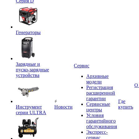
Серия D
Генераторы
Зарядные и
Сервис
пуско-зарядные
устройства
Архивные
модели
О
Регистрация
расширенной
гарантии
Где
Сервисные
Инструмент
Новости
купить
центры
серии ULTRA
Условия
гарантийного
обслуживания
Экспресс-
сервис