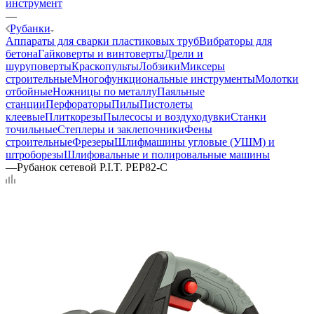
инструмент
—
Рубанки
Аппараты для сварки пластиковых труб
Вибраторы для
бетона
Гайковерты и винтоверты
Дрели и
шуруповерты
Краскопульты
Лобзики
Миксеры
строительные
Многофункциональные инструменты
Молотки
отбойные
Ножницы по металлу
Паяльные
станции
Перфораторы
Пилы
Пистолеты
клеевые
Плиткорезы
Пылесосы и воздуходувки
Станки
точильные
Степлеры и заклепочники
Фены
строительные
Фрезеры
Шлифмашины угловые (УШМ) и
штроборезы
Шлифовальные и полировальные машины
—
Рубанок сетевой P.I.T. PEP82-C