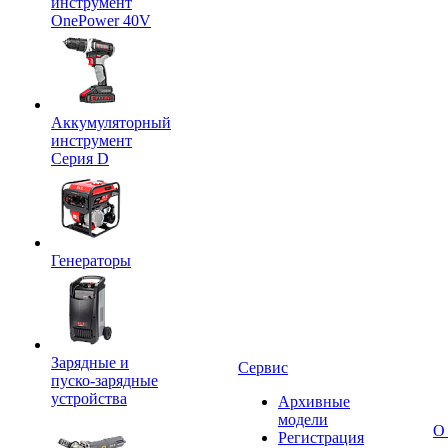
инструмент
OnePower 40V
Аккумуляторный
инструмент
Серия D
Генераторы
Зарядные и
Сервис
пуско-зарядные
устройства
Архивные
модели
О
Регистрация