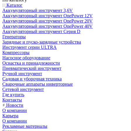
Каталог
Аккумуляторный инструмент 3,6V
Аккумуляторный инструмент OnePower 12V
Аккумуляторный инструмент OnePower 20V
Аккумуляторный инструмент OnePower 40V
Аккумуляторный инструмент Серия D
Генераторы
Зарядные и пуско-зарядные устройства
Инструмент серии ULTRA
Компрессоры
Насосное оборудование
Оснастка и принадлежности
Пневматический инструмент
Ручной инструмент
Садовая и уборочная техника
Сварочные аппараты инверторные
Сетевой инструмент
Где купить
Контакты
Новости
О компании
Карьера
О компании
Рекламные материалы