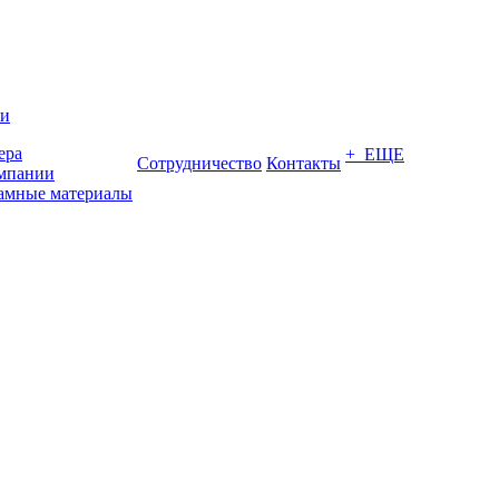
ии
ера
+ ЕЩЕ
Сотрудничество
Контакты
мпании
амные материалы