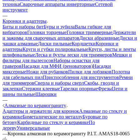
техника
Сварочные аппараты инверторные
Сетевой
инструмент
—
Коронки и адаптеры
Биты и наборы бит
Буры и зубила
Валы гибкие для
вибраторов
Головки торцевые
Головки триммерные
Держатели
и зажимы для сварочных аппаратов
Диски абразивные
Диски и
чашки алмазные
Диски пильные
Кордщетки
Коронки и
адаптеры
Круги и губки полировальные
Круги, листы и ленты
шлифовальные
Леска и бухты лески для триммеров
Мешки и
фильтры для пылесосов
Наборы оснастки для
граверов
Насадки для МФИ (реноваторов)
Насадки
миксерные
Ножи для рубанков
Пилки для лобзиков
Полотна
для сабельных пил
Приспособления для инструментов
Ремни
для триммеров
Сверла и наборы сверл
Скобы, гвозди и
заклепки
Стержни клеевые
Тарелки опорные
Фрезы
Цепи и
шины пильные
Шарошки
—
Алмазные по керамограниту
Адаптеры и держатели для коронок
Алмазные по стеклу и
керамике
Биметалические по металлу
Буровые по
бетону
Карбидные по стеклу и керамике
По
дереву
Универсальные
—
Коронка алмазная по керамограниту P.I.T. AMAS18-0065