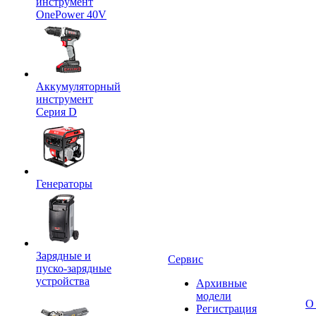
инструмент
OnePower 40V
Аккумуляторный
инструмент
Серия D
Генераторы
Зарядные и
Сервис
пуско-зарядные
устройства
Архивные
модели
О
Регистрация