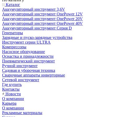
Каталог
Аккумуляторный инструмент 3,6V
Аккумуляторный инструмент OnePower 12V
Аккумуляторный инструмент OnePower 20V
Аккумуляторный инструмент OnePower 40V
Аккумуляторный инструмент Серия D
Генераторы
Зарядные и пуско-зарядные устройства
Инструмент серии ULTRA
Компрессоры
Насосное оборудование
Оснастка и принадлежности
Пневматический инструмент
Ручной инструмент
Садовая и уборочная техника
Сварочные аппараты инверторные
Сетевой инструмент
Где купить
Контакты
Новости
О компании
Карьера
О компании
Рекламные материалы