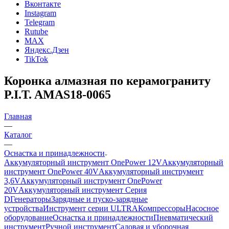
Вконтакте
Instagram
Telegram
Rutube
MAX
Яндекс.Дзен
TikTok
Коронка алмазная по керамограниту
P.I.T. AMAS18-0065
Главная
—
Каталог
—
Оснастка и принадлежности
Аккумуляторный инструмент OnePower 12V
Аккумуляторный
инструмент OnePower 40V
Аккумуляторный инструмент
3,6V
Аккумуляторный инструмент OnePower
20V
Аккумуляторный инструмент Серия
D
Генераторы
Зарядные и пуско-зарядные
устройства
Инструмент серии ULTRA
Компрессоры
Насосное
оборудование
Оснастка и принадлежности
Пневматический
инструмент
Ручной инструмент
Садовая и уборочная