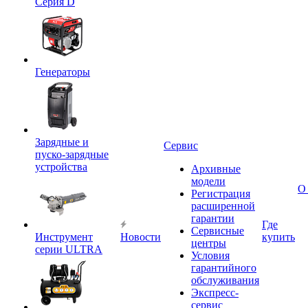
Серия D
Генераторы
Зарядные и
Сервис
пуско-зарядные
устройства
Архивные
модели
О
Регистрация
расширенной
гарантии
Где
Сервисные
Инструмент
Новости
купить
центры
серии ULTRA
Условия
гарантийного
обслуживания
Экспресс-
сервис