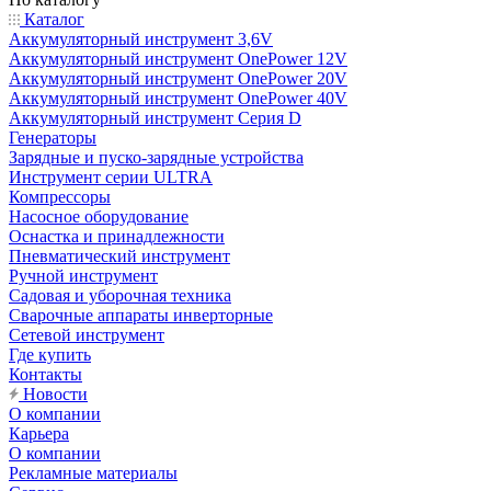
Каталог
Аккумуляторный инструмент 3,6V
Аккумуляторный инструмент OnePower 12V
Аккумуляторный инструмент OnePower 20V
Аккумуляторный инструмент OnePower 40V
Аккумуляторный инструмент Серия D
Генераторы
Зарядные и пуско-зарядные устройства
Инструмент серии ULTRA
Компрессоры
Насосное оборудование
Оснастка и принадлежности
Пневматический инструмент
Ручной инструмент
Садовая и уборочная техника
Сварочные аппараты инверторные
Сетевой инструмент
Где купить
Контакты
Новости
О компании
Карьера
О компании
Рекламные материалы