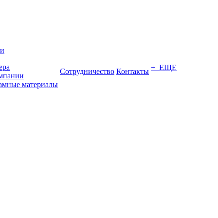
ии
ера
+ ЕЩЕ
Сотрудничество
Контакты
мпании
амные материалы