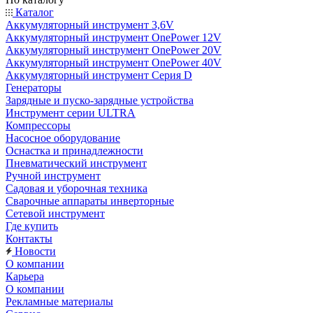
Каталог
Аккумуляторный инструмент 3,6V
Аккумуляторный инструмент OnePower 12V
Аккумуляторный инструмент OnePower 20V
Аккумуляторный инструмент OnePower 40V
Аккумуляторный инструмент Серия D
Генераторы
Зарядные и пуско-зарядные устройства
Инструмент серии ULTRA
Компрессоры
Насосное оборудование
Оснастка и принадлежности
Пневматический инструмент
Ручной инструмент
Садовая и уборочная техника
Сварочные аппараты инверторные
Сетевой инструмент
Где купить
Контакты
Новости
О компании
Карьера
О компании
Рекламные материалы