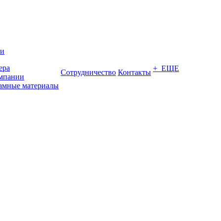
ии
ера
+ ЕЩЕ
Сотрудничество
Контакты
мпании
амные материалы