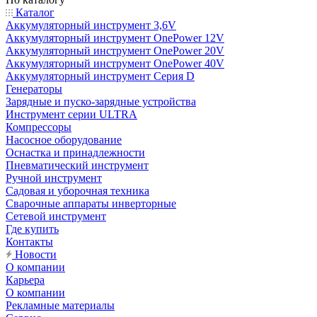
Каталог
Аккумуляторный инструмент 3,6V
Аккумуляторный инструмент OnePower 12V
Аккумуляторный инструмент OnePower 20V
Аккумуляторный инструмент OnePower 40V
Аккумуляторный инструмент Серия D
Генераторы
Зарядные и пуско-зарядные устройства
Инструмент серии ULTRA
Компрессоры
Насосное оборудование
Оснастка и принадлежности
Пневматический инструмент
Ручной инструмент
Садовая и уборочная техника
Сварочные аппараты инверторные
Сетевой инструмент
Где купить
Контакты
Новости
О компании
Карьера
О компании
Рекламные материалы