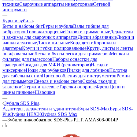
техника
Сварочные аппараты инверторные
Сетевой
инструмент
—
Буры и зубила
Биты и наборы бит
Буры и зубила
Валы гибкие для
вибраторов
Головки торцевые
Головки триммерные
Держатели
и зажимы для сварочных аппаратов
Диски абразивные
Диски и
чашки алмазные
Диски пильные
Кордщетки
Коронки и
адаптеры
Круги и губки полировальные
Круги, листы и ленты
шлифовальные
Леска и бухты лески для триммеров
Мешки и
фильтры для пылесосов
Наборы оснастки для
граверов
Насадки для МФИ (реноваторов)
Насадки
миксерные
Ножи для рубанков
Пилки для лобзиков
Полотна
для сабельных пил
Приспособления для инструментов
Ремни
для триммеров
Сверла и наборы сверл
Скобы, гвозди и
заклепки
Стержни клеевые
Тарелки опорные
Фрезы
Цепи и
шины пильные
Шарошки
—
Зубила SDS-Plus
Адаптеры, держатели и удлинители
Буры SDS-Max
Буры SDS-
Plus
Зубила HEX30
Зубила SDS-Max
—
Зубило пикообразное SDS-Plus P.I.T. AMAS08-0014P