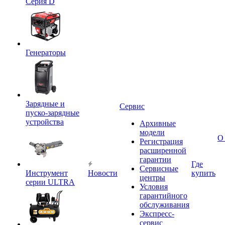
Серия D
Генераторы
Зарядные и
Сервис
пуско-зарядные
устройства
Архивные
модели
О
Регистрация
расширенной
гарантии
Где
Сервисные
Инструмент
Новости
купить
центры
серии ULTRA
Условия
гарантийного
обслуживания
Экспресс-
сервис