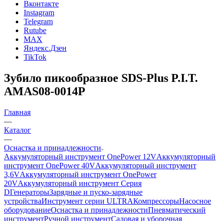
Вконтакте
Instagram
Telegram
Rutube
MAX
Яндекс.Дзен
TikTok
Зубило пикообразное SDS-Plus P.I.T.
AMAS08-0014P
Главная
—
Каталог
—
Оснастка и принадлежности
Аккумуляторный инструмент OnePower 12V
Аккумуляторный
инструмент OnePower 40V
Аккумуляторный инструмент
3,6V
Аккумуляторный инструмент OnePower
20V
Аккумуляторный инструмент Серия
D
Генераторы
Зарядные и пуско-зарядные
устройства
Инструмент серии ULTRA
Компрессоры
Насосное
оборудование
Оснастка и принадлежности
Пневматический
инструмент
Ручной инструмент
Садовая и уборочная