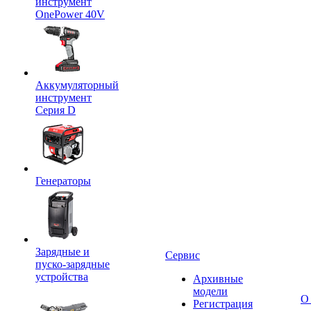
инструмент
OnePower 40V
Аккумуляторный
инструмент
Серия D
Генераторы
Зарядные и
Сервис
пуско-зарядные
устройства
Архивные
модели
О
Регистрация