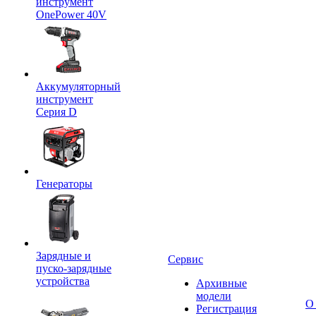
инструмент
OnePower 40V
Аккумуляторный
инструмент
Серия D
Генераторы
Зарядные и
Сервис
пуско-зарядные
устройства
Архивные
модели
О
Регистрация