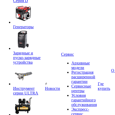
Серия D
Генераторы
Зарядные и
Сервис
пуско-зарядные
устройства
Архивные
модели
О
Регистрация
расширенной
гарантии
Где
Сервисные
Инструмент
Новости
купить
центры
серии ULTRA
Условия
гарантийного
обслуживания
Экспресс-
сервис