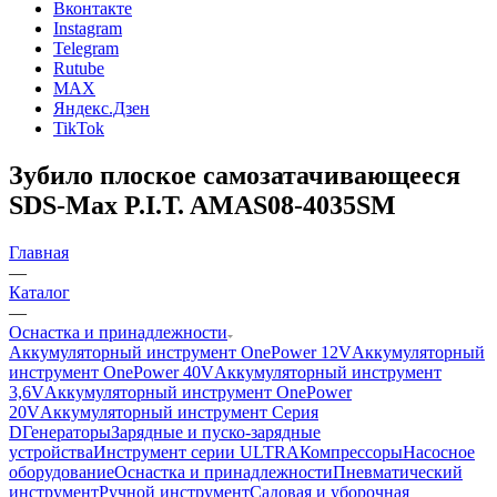
Вконтакте
Instagram
Telegram
Rutube
MAX
Яндекс.Дзен
TikTok
Зубило плоское самозатачивающееся
SDS-Max P.I.T. AMAS08-4035SM
Главная
—
Каталог
—
Оснастка и принадлежности
Аккумуляторный инструмент OnePower 12V
Аккумуляторный
инструмент OnePower 40V
Аккумуляторный инструмент
3,6V
Аккумуляторный инструмент OnePower
20V
Аккумуляторный инструмент Серия
D
Генераторы
Зарядные и пуско-зарядные
устройства
Инструмент серии ULTRA
Компрессоры
Насосное
оборудование
Оснастка и принадлежности
Пневматический
инструмент
Ручной инструмент
Садовая и уборочная