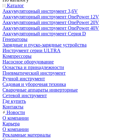
Каталог
Аккумуляторный инструмент 3,6V
Аккумуляторный инструмент OnePower 12V
Аккумуляторный инструмент OnePower 20V
Аккумуляторный инструмент OnePower 40V
Аккумуляторный инструмент Серия D
Генераторы
Зарядные и пуско-зарядные устройства
Инструмент серии ULTRA
Компрессоры
Насосное оборудование
Оснастка и принадлежности
Пневматический инструмент
Ручной инструмент
Садовая и уборочная техника
Сварочные аппараты инверторные
Сетевой инструмент
Где купить
Контакты
Новости
О компании
Карьера
О компании
Рекламные материалы