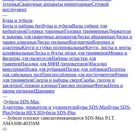
техника
Сварочные аппараты инверторные
Сетевой
инструмент
—
Буры и зубила
Биты и наборы бит
Буры и зубила
Валы гибкие для
вибраторов
Головки торцевые
Головки триммерные
Держатели
и зажимы для сварочных аппаратов
Диски абразивные
Диски и
чашки алмазные
Диски пильные
Кордщетки
Коронки и
адаптеры
Круги и губки полировальные
Круги, листы и ленты
шлифовальные
Леска и бухты лески для триммеров
Мешки и
фильтры для пылесосов
Наборы оснастки для
граверов
Насадки для МФИ (реноваторов)
Насадки
миксерные
Ножи для рубанков
Пилки для лобзиков
Полотна
для сабельных пил
Приспособления для инструментов
Ремни
для триммеров
Сверла и наборы сверл
Скобы, гвозди и
заклепки
Стержни клеевые
Тарелки опорные
Фрезы
Цепи и
шины пильные
Шарошки
—
Зубила SDS-Max
Адаптеры, держатели и удлинители
Буры SDS-Max
Буры SDS-
Plus
Зубила HEX30
Зубила SDS-Plus
—
Зубило плоское самозатачивающееся SDS-Max P.I.T.
AMAS08-4035SM