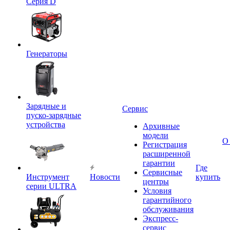
Серия D
Генераторы
Зарядные и
Сервис
пуско-зарядные
устройства
Архивные
модели
О
Регистрация
расширенной
гарантии
Где
Сервисные
Инструмент
Новости
купить
центры
серии ULTRA
Условия
гарантийного
обслуживания
Экспресс-
сервис