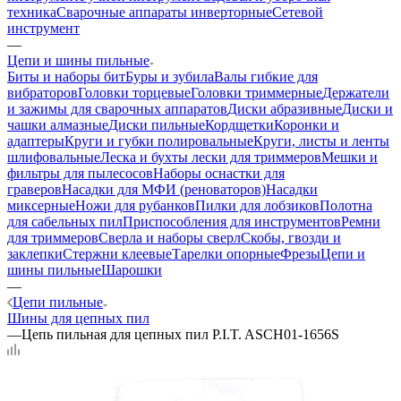
техника
Сварочные аппараты инверторные
Сетевой
инструмент
—
Цепи и шины пильные
Биты и наборы бит
Буры и зубила
Валы гибкие для
вибраторов
Головки торцевые
Головки триммерные
Держатели
и зажимы для сварочных аппаратов
Диски абразивные
Диски и
чашки алмазные
Диски пильные
Кордщетки
Коронки и
адаптеры
Круги и губки полировальные
Круги, листы и ленты
шлифовальные
Леска и бухты лески для триммеров
Мешки и
фильтры для пылесосов
Наборы оснастки для
граверов
Насадки для МФИ (реноваторов)
Насадки
миксерные
Ножи для рубанков
Пилки для лобзиков
Полотна
для сабельных пил
Приспособления для инструментов
Ремни
для триммеров
Сверла и наборы сверл
Скобы, гвозди и
заклепки
Стержни клеевые
Тарелки опорные
Фрезы
Цепи и
шины пильные
Шарошки
—
Цепи пильные
Шины для цепных пил
—
Цепь пильная для цепных пил P.I.T. ASCH01-1656S