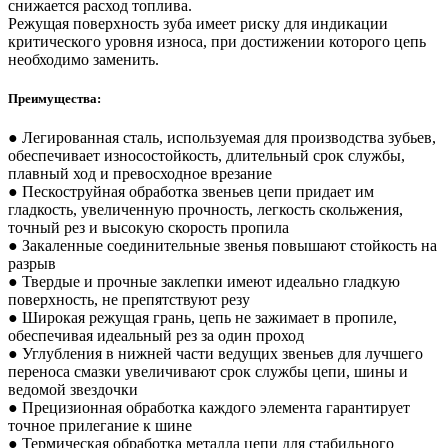
снижается расход топлива.
Режущая поверхность зуба имеет риску для индикации
критического уровня износа, при достижении которого цепь
необходимо заменить.
Преимущества:
● Легированная сталь, используемая для производства зубьев,
обеспечивает износостойкость, длительный срок службы,
плавный ход и превосходное врезание
● Пескоструйная обработка звеньев цепи придает им
гладкость, увеличенную прочность, легкость скольжения,
точный рез и высокую скорость пропила
● Закаленные соединительные звенья повышают стойкость на
разрыв
● Твердые и прочные заклепки имеют идеально гладкую
поверхность, не препятствуют резу
● Широкая режущая грань, цепь не зажимает в пропиле,
обеспечивая идеальный рез за один проход
● Углубления в нижней части ведущих звеньев для лучшего
переноса смазки увеличивают срок службы цепи, шины и
ведомой звездочки
● Прецизионная обработка каждого элемента гарантирует
точное прилегание к шине
● Термическая обработка металла цепи для стабильного