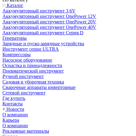
Каталог
Аккумуляторный инструмент 3,6V
Аккумуляторный инструмент OnePower 12V
Аккумуляторный инструмент OnePower 20V
Аккумуляторный инструмент OnePower 40V
Аккумуляторный инструмент Серия D
Генераторы
Зарядные и пуско-зарядные устройства
Инструмент серии ULTRA
Компрессоры
Насосное оборудование
Оснастка и принадлежности
Пневматический инструмент
Ручной инструмент
Садовая и уборочная техника
Сварочные аппараты инверторные
Сетевой инструмент
Где купить
Контакты
Новости
О компании
Карьера
О компании
Рекламные материалы