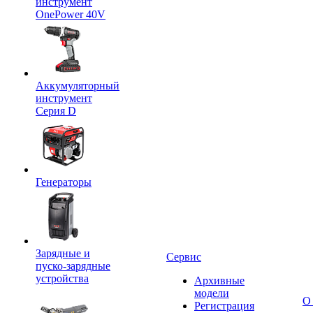
инструмент
OnePower 40V
Аккумуляторный
инструмент
Серия D
Генераторы
Зарядные и
Сервис
пуско-зарядные
устройства
Архивные
модели
О
Регистрация