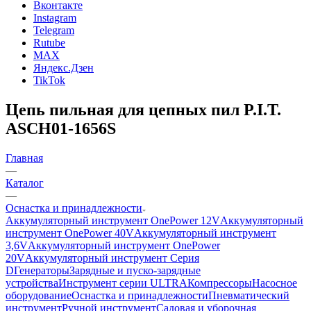
Вконтакте
Instagram
Telegram
Rutube
MAX
Яндекс.Дзен
TikTok
Цепь пильная для цепных пил P.I.T.
ASCH01-1656S
Главная
—
Каталог
—
Оснастка и принадлежности
Аккумуляторный инструмент OnePower 12V
Аккумуляторный
инструмент OnePower 40V
Аккумуляторный инструмент
3,6V
Аккумуляторный инструмент OnePower
20V
Аккумуляторный инструмент Серия
D
Генераторы
Зарядные и пуско-зарядные
устройства
Инструмент серии ULTRA
Компрессоры
Насосное
оборудование
Оснастка и принадлежности
Пневматический
инструмент
Ручной инструмент
Садовая и уборочная