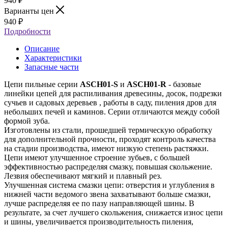
940
₽
Варианты цен
940
₽
Подробности
Описание
Характеристики
Запасные части
Цепи пильные серии
ASCH01-S
и
ASCH01-R
- базовые
линейки цепей для распиливания древесины, досок, подрезки
сучьев и садовых деревьев , работы в саду, пиления дров для
небольших печей и каминов. Серии отличаются между собой
формой зуба.
Изготовлены из стали, прошедшей термическую обработку
для дополнительной прочности, проходят контроль качества
на стадии производства, имеют низкую степень растяжки.
Цепи имеют улучшенное строение зубьев, с большей
эффективностью распределяя смазку, повышая скольжение.
Лезвия обеспечивают мягкий и плавный рез.
Улучшенная система смазки цепи: отверстия и углубления в
нижней части ведомого звена захватывают больше смазки,
лучше распределяя ее по пазу направляющей шины. В
результате, за счет лучшего скольжения, снижается износ цепи
и шины, увеличивается производительность пиления,