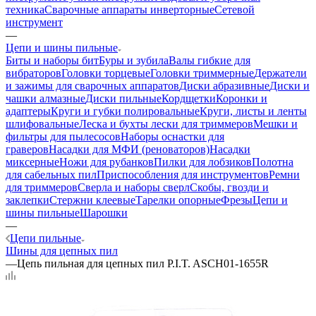
техника
Сварочные аппараты инверторные
Сетевой
инструмент
—
Цепи и шины пильные
Биты и наборы бит
Буры и зубила
Валы гибкие для
вибраторов
Головки торцевые
Головки триммерные
Держатели
и зажимы для сварочных аппаратов
Диски абразивные
Диски и
чашки алмазные
Диски пильные
Кордщетки
Коронки и
адаптеры
Круги и губки полировальные
Круги, листы и ленты
шлифовальные
Леска и бухты лески для триммеров
Мешки и
фильтры для пылесосов
Наборы оснастки для
граверов
Насадки для МФИ (реноваторов)
Насадки
миксерные
Ножи для рубанков
Пилки для лобзиков
Полотна
для сабельных пил
Приспособления для инструментов
Ремни
для триммеров
Сверла и наборы сверл
Скобы, гвозди и
заклепки
Стержни клеевые
Тарелки опорные
Фрезы
Цепи и
шины пильные
Шарошки
—
Цепи пильные
Шины для цепных пил
—
Цепь пильная для цепных пил P.I.T. ASCH01-1655R