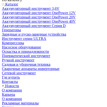
Каталог
Аккумуляторный инструмент 3,6V
Аккумуляторный инструмент OnePower 12V
Аккумуляторный инструмент OnePower 20V
Аккумуляторный инструмент OnePower 40V
Аккумуляторный инструмент Серия D
Генераторы
Зарядные и пуско-зарядные устройства
Инструмент серии ULTRA
Компрессоры
Насосное оборудование
Оснастка и принадлежности
Пневматический инструмент
Ручной инструмент
Садовая и уборочная техника
Сварочные аппараты инверторные
Сетевой инструмент
Где купить
Контакты
Новости
О компании
Карьера
О компании
Рекламные материалы