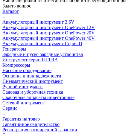
Наши специалисты ответят на любой интересующий вопрос
Задать вопрос
Каталог
Аккумуляторный инструмент 3,6V
Аккумуляторный инструмент OnePower 12V
Аккумуляторный инструмент OnePower 20V
Аккумуляторный инструмент OnePower 40V
Аккумуляторный инструмент Серия D
Генераторы
Зарядные и пуско-зарядные устройства
Инструмент серии ULTRA
Компрессоры
Насосное оборудование
Оснастка и принадлежности
Пневматический инструмент
Ручной инструмент
Садовая и уборочная техника
Сварочные аппараты инверторные
Сетевой инструмент
Сервис
Гарантия на товар
Гарантийное свидетельство
Регистрация расширенной гарантии