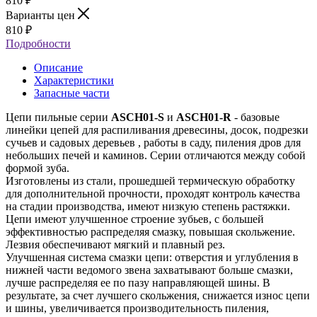
810
₽
Варианты цен
810
₽
Подробности
Описание
Характеристики
Запасные части
Цепи пильные серии
ASCH01-S
и
ASCH01-R
- базовые
линейки цепей для распиливания древесины, досок, подрезки
сучьев и садовых деревьев , работы в саду, пиления дров для
небольших печей и каминов. Серии отличаются между собой
формой зуба.
Изготовлены из стали, прошедшей термическую обработку
для дополнительной прочности, проходят контроль качества
на стадии производства, имеют низкую степень растяжки.
Цепи имеют улучшенное строение зубьев, с большей
эффективностью распределяя смазку, повышая скольжение.
Лезвия обеспечивают мягкий и плавный рез.
Улучшенная система смазки цепи: отверстия и углубления в
нижней части ведомого звена захватывают больше смазки,
лучше распределяя ее по пазу направляющей шины. В
результате, за счет лучшего скольжения, снижается износ цепи
и шины, увеличивается производительность пиления,