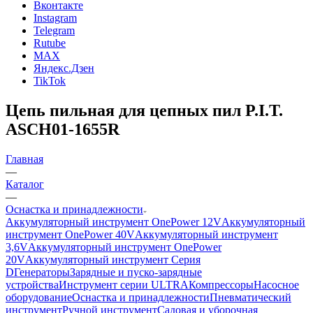
Вконтакте
Instagram
Telegram
Rutube
MAX
Яндекс.Дзен
TikTok
Цепь пильная для цепных пил P.I.T.
ASCH01-1655R
Главная
—
Каталог
—
Оснастка и принадлежности
Аккумуляторный инструмент OnePower 12V
Аккумуляторный
инструмент OnePower 40V
Аккумуляторный инструмент
3,6V
Аккумуляторный инструмент OnePower
20V
Аккумуляторный инструмент Серия
D
Генераторы
Зарядные и пуско-зарядные
устройства
Инструмент серии ULTRA
Компрессоры
Насосное
оборудование
Оснастка и принадлежности
Пневматический
инструмент
Ручной инструмент
Садовая и уборочная