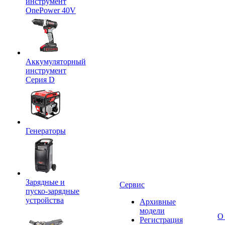
инструмент
OnePower 40V
Аккумуляторный
инструмент
Серия D
Генераторы
Зарядные и
Сервис
пуско-зарядные
устройства
Архивные
модели
О
Регистрация