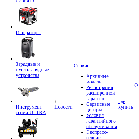
Серия D
Генераторы
Зарядные и
Сервис
пуско-зарядные
устройства
Архивные
модели
О
Регистрация
расширенной
гарантии
Где
Сервисные
Инструмент
Новости
купить
центры
серии ULTRA
Условия
гарантийного
обслуживания
Экспресс-
сервис