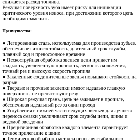
снижается расход топлива.
Режущая поверхность зуба имеет риску для индикации
критического уровня износа, при достижении которого цепь
необходимо заменить.
Преимущества:
● Легированная сталь, используемая для производства зубьев,
обеспечивает износостойкость, длительный срок службы,
плавный ход и превосходное врезание
● Пескоструйная обработка звеньев цепи придает им
гладкость, увеличенную прочность, легкость скольжения,
точный рез и высокую скорость пропила
● Закаленные соединительные звенья повышают стойкость на
разрыв
● Твердые и прочные заклепки имеют идеально гладкую
поверхность, не препятствуют резу
● Широкая режущая грань, цепь не зажимает в пропиле,
обеспечивая идеальный рез за один проход
● Углубления в нижней части ведущих звеньев для лучшего
переноса смазки увеличивают срок службы цепи, шины и
ведомой звездочки
● Прецизионная обработка каждого элемента гарантирует
точное прилегание к шине
● Термическая обработка металла цепи для стабильного