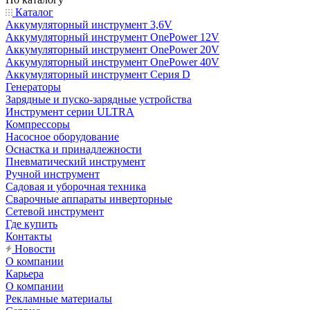
Каталог
Аккумуляторный инструмент 3,6V
Аккумуляторный инструмент OnePower 12V
Аккумуляторный инструмент OnePower 20V
Аккумуляторный инструмент OnePower 40V
Аккумуляторный инструмент Серия D
Генераторы
Зарядные и пуско-зарядные устройства
Инструмент серии ULTRA
Компрессоры
Насосное оборудование
Оснастка и принадлежности
Пневматический инструмент
Ручной инструмент
Садовая и уборочная техника
Сварочные аппараты инверторные
Сетевой инструмент
Где купить
Контакты
Новости
О компании
Карьера
О компании
Рекламные материалы