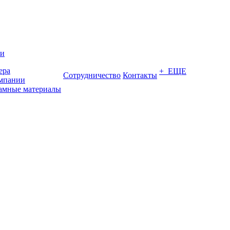
ии
ера
+ ЕЩЕ
Сотрудничество
Контакты
мпании
амные материалы