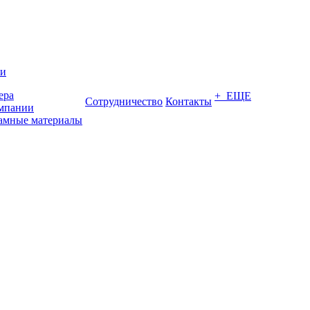
ии
ера
+ ЕЩЕ
Сотрудничество
Контакты
мпании
амные материалы