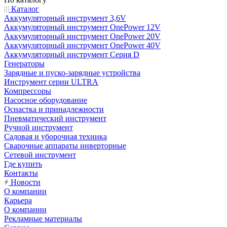
Каталог
Аккумуляторный инструмент 3,6V
Аккумуляторный инструмент OnePower 12V
Аккумуляторный инструмент OnePower 20V
Аккумуляторный инструмент OnePower 40V
Аккумуляторный инструмент Серия D
Генераторы
Зарядные и пуско-зарядные устройства
Инструмент серии ULTRA
Компрессоры
Насосное оборудование
Оснастка и принадлежности
Пневматический инструмент
Ручной инструмент
Садовая и уборочная техника
Сварочные аппараты инверторные
Сетевой инструмент
Где купить
Контакты
Новости
О компании
Карьера
О компании
Рекламные материалы