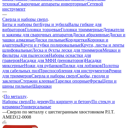
техника
Сварочные аппараты инверторные
Сетевой
инструмент
—
Сверла и наборы сверл
Биты и наборы бит
Буры и зубила
Валы гибкие для
вибраторов
Головки торцевые
Головки триммерные
Держатели
и зажимы для сварочных аппаратов
Диски абразивные
Диски и
чашки алмазные
Диски пильные
Кордщетки
Коронки и
адаптеры
Круги и губки полировальные
Круги, листы и ленты
шлифовальные
Леска и бухты лески для триммеров
Мешки и
фильтры для пылесосов
Наборы оснастки для
граверов
Насадки для МФИ (реноваторов)
Насадки
миксерные
Ножи для рубанков
Пилки для лобзиков
Полотна
для сабельных пил
Приспособления для инструментов
Ремни
для триммеров
Сверла и наборы сверл
Скобы, гвозди и
заклепки
Стержни клеевые
Тарелки опорные
Фрезы
Цепи и
шины пильные
Шарошки
—
По металлу
Наборы сверл
По дереву
По кирпичу и бетону
По стеклу и
керамике
Универсальные
—
Сверло по металлу с шестигранным хвостовиком P.I.T.
AMED12-0008