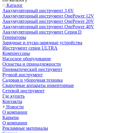
Каталог
Аккумуляторный инструмент 3,6V
Аккумуляторный инструмент OnePower 12V
Аккумуляторный инструмент OnePower 20V
Аккумуляторный инструмент OnePower 40V
Аккумуляторный инструмент Серия D
Генераторы
Зарядные и пуско-зарядные устройства
Инструмент серии ULTRA
Компрессоры
Насосное оборудование
Оснастка и принадлежности
Пневматический инструмент
Ручной инструмент
Садовая и уборочная техника
Сварочные аппараты инверторные
Сетевой инструмент
Где купить
Контакты
Новости
О компании
Карьера
О компании
Рекламные материалы