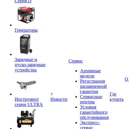
Серия D
Генераторы
Зарядные и
Сервис
пуско-зарядные
устройства
Архивные
модели
О
Регистрация
расширенной
гарантии
Где
Сервисные
Инструмент
Новости
купить
центры
серии ULTRA
Условия
гарантийного
обслуживания
Экспресс-
сервис