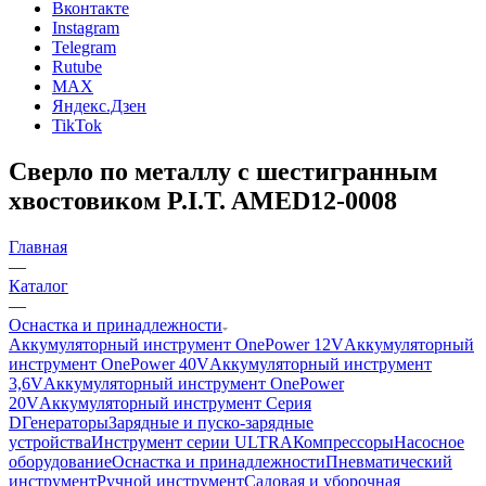
Вконтакте
Instagram
Telegram
Rutube
MAX
Яндекс.Дзен
TikTok
Сверло по металлу с шестигранным
хвостовиком P.I.T. AMED12-0008
Главная
—
Каталог
—
Оснастка и принадлежности
Аккумуляторный инструмент OnePower 12V
Аккумуляторный
инструмент OnePower 40V
Аккумуляторный инструмент
3,6V
Аккумуляторный инструмент OnePower
20V
Аккумуляторный инструмент Серия
D
Генераторы
Зарядные и пуско-зарядные
устройства
Инструмент серии ULTRA
Компрессоры
Насосное
оборудование
Оснастка и принадлежности
Пневматический
инструмент
Ручной инструмент
Садовая и уборочная