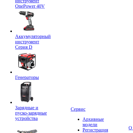
инструмент
OnePower 40V
Аккумуляторный
инструмент
Серия D
Генераторы
Зарядные и
Сервис
пуско-зарядные
устройства
Архивные
модели
О
Регистрация