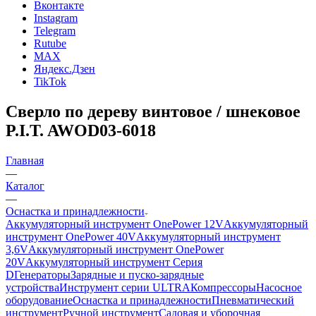
Вконтакте
Instagram
Telegram
Rutube
MAX
Яндекс.Дзен
TikTok
Сверло по дереву винтовое / шнековое
P.I.T. AWOD03-6018
Главная
—
Каталог
—
Оснастка и принадлежности
Аккумуляторный инструмент OnePower 12V
Аккумуляторный
инструмент OnePower 40V
Аккумуляторный инструмент
3,6V
Аккумуляторный инструмент OnePower
20V
Аккумуляторный инструмент Серия
D
Генераторы
Зарядные и пуско-зарядные
устройства
Инструмент серии ULTRA
Компрессоры
Насосное
оборудование
Оснастка и принадлежности
Пневматический
инструмент
Ручной инструмент
Садовая и уборочная