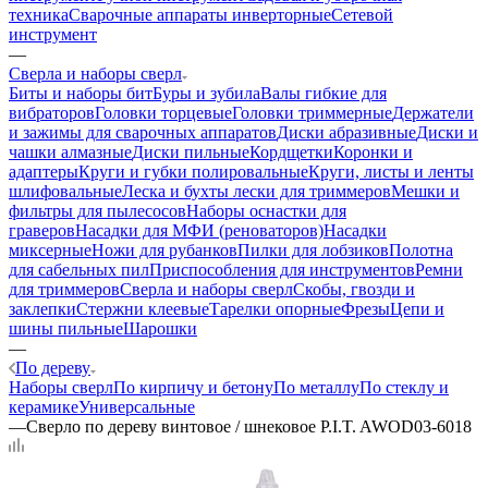
техника
Сварочные аппараты инверторные
Сетевой
инструмент
—
Сверла и наборы сверл
Биты и наборы бит
Буры и зубила
Валы гибкие для
вибраторов
Головки торцевые
Головки триммерные
Держатели
и зажимы для сварочных аппаратов
Диски абразивные
Диски и
чашки алмазные
Диски пильные
Кордщетки
Коронки и
адаптеры
Круги и губки полировальные
Круги, листы и ленты
шлифовальные
Леска и бухты лески для триммеров
Мешки и
фильтры для пылесосов
Наборы оснастки для
граверов
Насадки для МФИ (реноваторов)
Насадки
миксерные
Ножи для рубанков
Пилки для лобзиков
Полотна
для сабельных пил
Приспособления для инструментов
Ремни
для триммеров
Сверла и наборы сверл
Скобы, гвозди и
заклепки
Стержни клеевые
Тарелки опорные
Фрезы
Цепи и
шины пильные
Шарошки
—
По дереву
Наборы сверл
По кирпичу и бетону
По металлу
По стеклу и
керамике
Универсальные
—
Сверло по дереву винтовое / шнековое P.I.T. AWOD03-6018