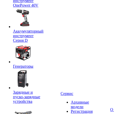
инструмент
OnePower 40V
Аккумуляторный
инструмент
Серия D
Генераторы
Зарядные и
Сервис
пуско-зарядные
устройства
Архивные
модели
О
Регистрация