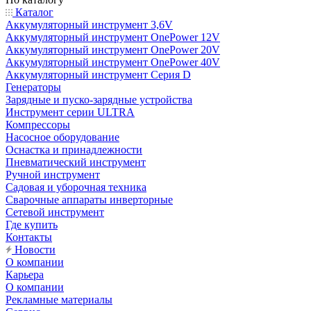
Каталог
Аккумуляторный инструмент 3,6V
Аккумуляторный инструмент OnePower 12V
Аккумуляторный инструмент OnePower 20V
Аккумуляторный инструмент OnePower 40V
Аккумуляторный инструмент Серия D
Генераторы
Зарядные и пуско-зарядные устройства
Инструмент серии ULTRA
Компрессоры
Насосное оборудование
Оснастка и принадлежности
Пневматический инструмент
Ручной инструмент
Садовая и уборочная техника
Сварочные аппараты инверторные
Сетевой инструмент
Где купить
Контакты
Новости
О компании
Карьера
О компании
Рекламные материалы