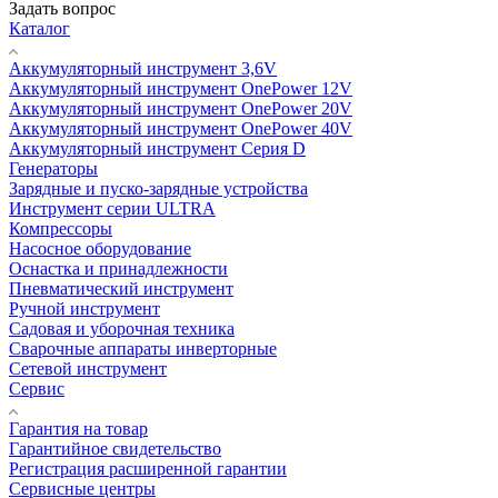
Задать вопрос
Каталог
Аккумуляторный инструмент 3,6V
Аккумуляторный инструмент OnePower 12V
Аккумуляторный инструмент OnePower 20V
Аккумуляторный инструмент OnePower 40V
Аккумуляторный инструмент Серия D
Генераторы
Зарядные и пуско-зарядные устройства
Инструмент серии ULTRA
Компрессоры
Насосное оборудование
Оснастка и принадлежности
Пневматический инструмент
Ручной инструмент
Садовая и уборочная техника
Сварочные аппараты инверторные
Сетевой инструмент
Сервис
Гарантия на товар
Гарантийное свидетельство
Регистрация расширенной гарантии
Сервисные центры