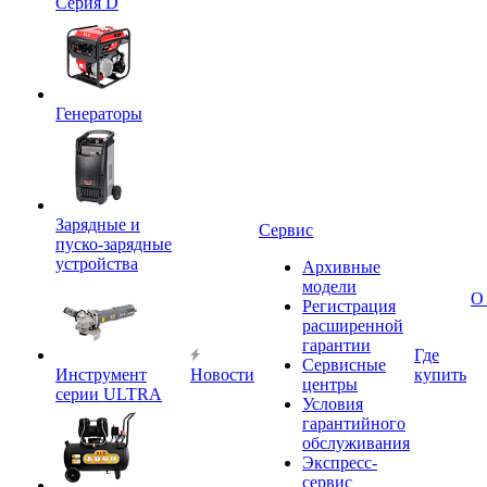
Серия D
Генераторы
Зарядные и
Сервис
пуско-зарядные
устройства
Архивные
модели
О
Регистрация
расширенной
гарантии
Где
Сервисные
Инструмент
Новости
купить
центры
серии ULTRA
Условия
гарантийного
обслуживания
Экспресс-
сервис