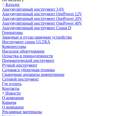
Каталог
Аккумуляторный инструмент 3,6V
Аккумуляторный инструмент OnePower 12V
Аккумуляторный инструмент OnePower 20V
Аккумуляторный инструмент OnePower 40V
Аккумуляторный инструмент Серия D
Генераторы
Зарядные и пуско-зарядные устройства
Инструмент серии ULTRA
Компрессоры
Насосное оборудование
Оснастка и принадлежности
Пневматический инструмент
Ручной инструмент
Садовая и уборочная техника
Сварочные аппараты инверторные
Сетевой инструмент
Где купить
Контакты
Новости
О компании
Карьера
О компании
Рекламные материалы