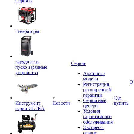
Серия D
Генераторы
Зарядные и
Сервис
пуско-зарядные
устройства
Архивные
модели
О
Регистрация
расширенной
гарантии
Где
Сервисные
Инструмент
Новости
купить
центры
серии ULTRA
Условия
гарантийного
обслуживания
Экспресс-
сервис