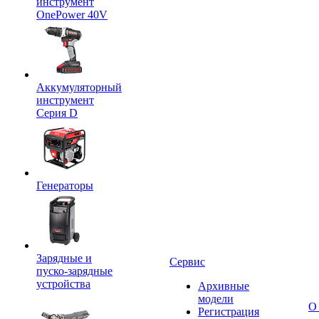
инструмент
OnePower 40V
Аккумуляторный
инструмент
Серия D
Генераторы
Зарядные и
Сервис
пуско-зарядные
устройства
Архивные
модели
О
Регистрация