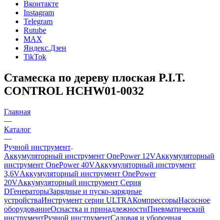
Вконтакте
Instagram
Telegram
Rutube
MAX
Яндекс.Дзен
TikTok
Стамеска по дереву плоская P.I.T.
CONTROL HCHW01-0032
Главная
—
Каталог
—
Ручной инструмент
Аккумуляторный инструмент OnePower 12V
Аккумуляторный
инструмент OnePower 40V
Аккумуляторный инструмент
3,6V
Аккумуляторный инструмент OnePower
20V
Аккумуляторный инструмент Серия
D
Генераторы
Зарядные и пуско-зарядные
устройства
Инструмент серии ULTRA
Компрессоры
Насосное
оборудование
Оснастка и принадлежности
Пневматический
инструмент
Ручной инструмент
Садовая и уборочная