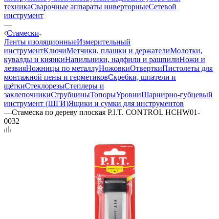
техника
Сварочные аппараты инверторные
Сетевой
инструмент
—
Стамески
Ленты изоляционные
Измерительный
инструмент
Ключи
Метчики, плашки и держатели
Молотки,
кувалды и киянки
Напильники, надфили и рашпили
Ножи и
лезвия
Ножницы по металлу
Ножовки
Отвертки
Пистолеты для
монтажной пены и герметиков
Скребки, шпатели и
щётки
Стеклорезы
Степлеры и
заклепочники
Струбцины
Топоры
Уровни
Шарнирно-губцевый
инструмент (ШГИ)
Ящики и сумки для инструментов
—
Стамеска по дереву плоская P.I.T. CONTROL HCHW01-
0032