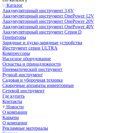
Каталог
Аккумуляторный инструмент 3,6V
Аккумуляторный инструмент OnePower 12V
Аккумуляторный инструмент OnePower 20V
Аккумуляторный инструмент OnePower 40V
Аккумуляторный инструмент Серия D
Генераторы
Зарядные и пуско-зарядные устройства
Инструмент серии ULTRA
Компрессоры
Насосное оборудование
Оснастка и принадлежности
Пневматический инструмент
Ручной инструмент
Садовая и уборочная техника
Сварочные аппараты инверторные
Сетевой инструмент
Где купить
Контакты
Новости
О компании
Карьера
О компании
Рекламные материалы