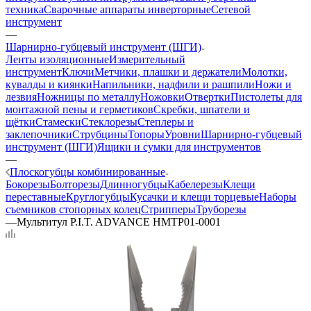
техника
Сварочные аппараты инверторные
Сетевой
инструмент
—
Шарнирно-губцевый инструмент (ШГИ)
Ленты изоляционные
Измерительный
инструмент
Ключи
Метчики, плашки и держатели
Молотки,
кувалды и киянки
Напильники, надфили и рашпили
Ножи и
лезвия
Ножницы по металлу
Ножовки
Отвертки
Пистолеты для
монтажной пены и герметиков
Скребки, шпатели и
щётки
Стамески
Стеклорезы
Степлеры и
заклепочники
Струбцины
Топоры
Уровни
Шарнирно-губцевый
инструмент (ШГИ)
Ящики и сумки для инструментов
—
Плоскогубцы комбинированные
Бокорезы
Болторезы
Длинногубцы
Кабелерезы
Клещи
переставные
Круглогубцы
Кусачки и клещи торцевые
Наборы
съемников стопорных колец
Стрипперы
Труборезы
—
Мультитул P.I.T. ADVANCE HMTP01-0001