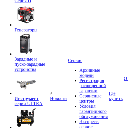
Серия D
Генераторы
Зарядные и
Сервис
пуско-зарядные
устройства
Архивные
модели
О
Регистрация
расширенной
гарантии
Где
Сервисные
Инструмент
Новости
купить
центры
серии ULTRA
Условия
гарантийного
обслуживания
Экспресс-
сервис