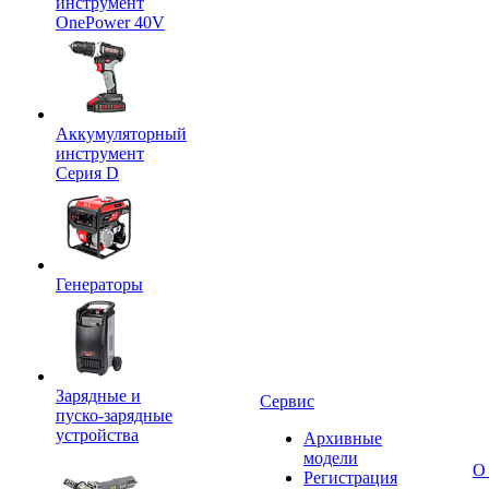
инструмент
OnePower 40V
Аккумуляторный
инструмент
Серия D
Генераторы
Зарядные и
Сервис
пуско-зарядные
устройства
Архивные
модели
О
Регистрация