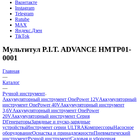
Вконтакте
Instagram
Telegram
Rutube
MAX
Яндекс.Дзен
TikTok
Мультитул P.I.T. ADVANCE HMTP01-
0001
Главная
—
Каталог
—
Ручной инструмент
Аккумуляторный инструмент OnePower 12V
Аккумуляторный
инструмент OnePower 40V
Аккумуляторный инструмент
3,6V
Аккумуляторный инструмент OnePower
20V
Аккумуляторный инструмент Серия
D
Генераторы
Зарядные и пуско-зарядные
устройства
Инструмент серии ULTRA
Компрессоры
Насосное
оборудование
Оснастка и принадлежности
Пневматический
инструмент
Ручной инструмент
Садовая и уборочная