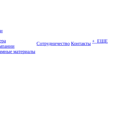
ии
ера
+ ЕЩЕ
Сотрудничество
Контакты
мпании
амные материалы