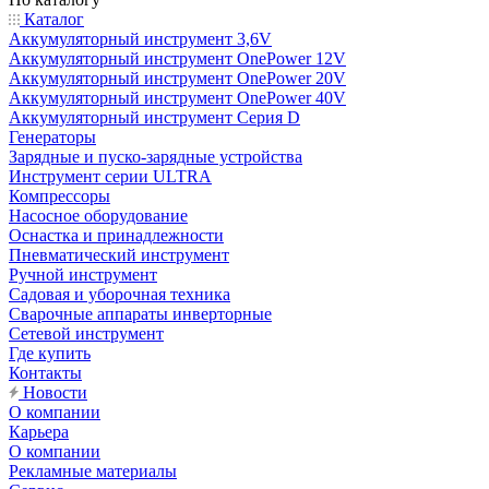
Каталог
Аккумуляторный инструмент 3,6V
Аккумуляторный инструмент OnePower 12V
Аккумуляторный инструмент OnePower 20V
Аккумуляторный инструмент OnePower 40V
Аккумуляторный инструмент Серия D
Генераторы
Зарядные и пуско-зарядные устройства
Инструмент серии ULTRA
Компрессоры
Насосное оборудование
Оснастка и принадлежности
Пневматический инструмент
Ручной инструмент
Садовая и уборочная техника
Сварочные аппараты инверторные
Сетевой инструмент
Где купить
Контакты
Новости
О компании
Карьера
О компании
Рекламные материалы